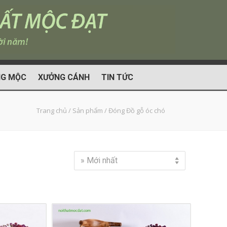
G MỘC
XƯỞNG CÁNH
TIN TỨC
Trang chủ
/
Sản phẩm
/
Đóng Đồ gỗ óc chó
» Mới nhất