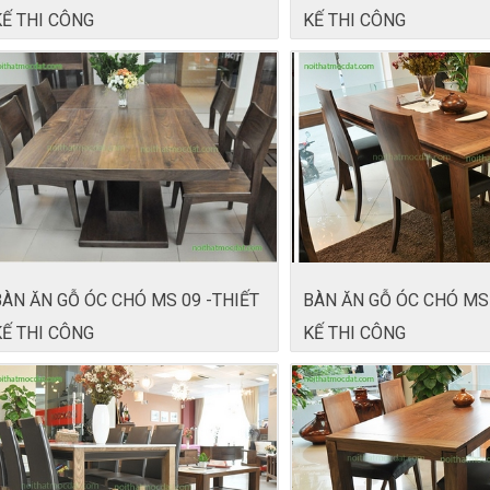
KẾ THI CÔNG
KẾ THI CÔNG
BÀN ĂN GỖ ÓC CHÓ MS 09 -THIẾT
BÀN ĂN GỖ ÓC CHÓ MS 
KẾ THI CÔNG
KẾ THI CÔNG