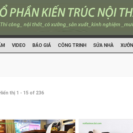
ẨM
VIDEO
BÁO GIÁ
CÔNG TRINH
SỬA NHÀ
XƯỞN
Hiển thị 1 - 15 of 236