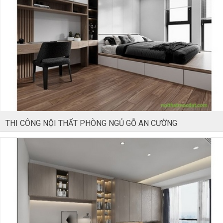
THI CÔNG NỘI THẤT PHÒNG NGỦ GỖ AN CƯỜNG