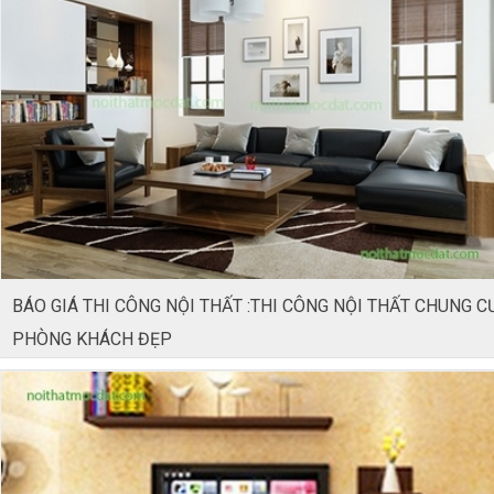
BÁO GIÁ THI CÔNG NỘI THẤT :THI CÔNG NỘI THẤT CHUNG C
PHÒNG KHÁCH ĐẸP