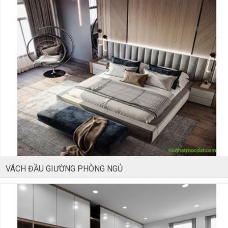
VÁCH ĐẦU GIƯỜNG PHÒNG NGỦ