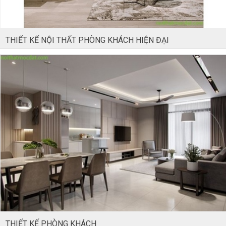
THIẾT KẾ NỘI THẤT PHÒNG KHÁCH HIỆN ĐẠI
THIẾT KẾ PHÒNG KHÁCH