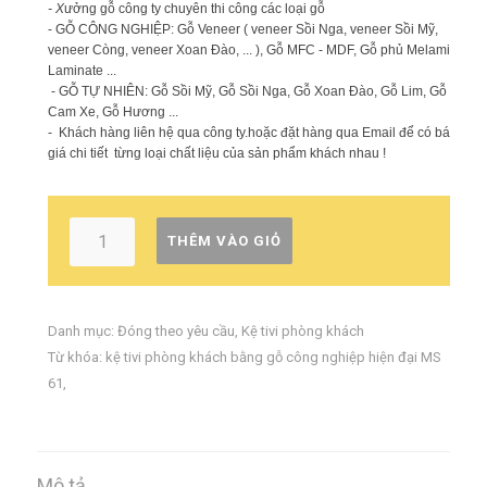
- X
ưởng gỗ công ty chuyên thi công các loại gỗ
- GỖ CÔNG NGHIỆP: Gỗ Veneer ( veneer Sồi Nga, veneer Sồi Mỹ,
veneer Còng, veneer Xoan Đào, ... ), Gỗ MFC - MDF, Gỗ phủ Melamin,
Laminate ...
- GỖ TỰ NHIÊN: Gỗ Sồi Mỹ, Gỗ Sồi Nga, Gỗ Xoan Đào, Gỗ Lim, Gỗ
Cam Xe, Gỗ Hương ...
- Khách hàng liên hệ qua công ty.hoặc đặt hàng qua Email để có báo
giá chi tiết từng loại chất liệu của sản phẩm khách nhau !
THÊM VÀO GIỎ
Danh mục:
Đóng theo yêu cầu
,
Kệ tivi phòng khách
Từ khóa:
kệ tivi phòng khách bằng gỗ công nghiệp hiện đại MS
61
,
Mô tả