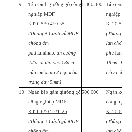
9
Táp canh giường gỗ công
1.400.000
Táp canh gi
nghiệp MDF
nghiệp MD
KT: 0.5*0.4*0.35
KT: 0.5*0.4
(Thùng + Cánh gỗ MDF
(Thùng + C
chống ẩm
lan chống ẩ
phủ
laminate
an cường
phủ
laminat
tiêu chuẩn dày 18mm.
18mm. hậu m
hậu melamin 2 mặt màu
màu trắng 
trắng dày 5mm)
10
Ngăn kéo gầm giường gỗ
500.000
Ngăn kéo g
công nghiệp MDF
công nghiệ
KT: 0.6*0.55*0.25
KT: 0.6*0.5
(Thùng + Cánh gỗ MDF
(Thùng + C
chống ẩm
lan chống 