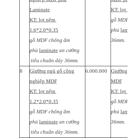
Laminate
KT: lọt nệm
KT: lọt nệm
gỗ MDFthái
1.6*2.0*0.35
phủ
laminat
gỗ MDF chống ẩm
36mm.
phủ
laminate
an cường
tiêu chuẩn dày 36mm.
8
Giường ngủ gỗ công
6.000.000
Giường ngủ 
nghiệp MDF
MDF
KT: lọt nệm
KT: lọt nệm
1.2*2.0*0.35
gỗ MDF thái
gỗ MDF chống ẩm
phủ
laminat
phủ
laminate
an cường
36mm.
tiêu chuẩn dày 36mm.