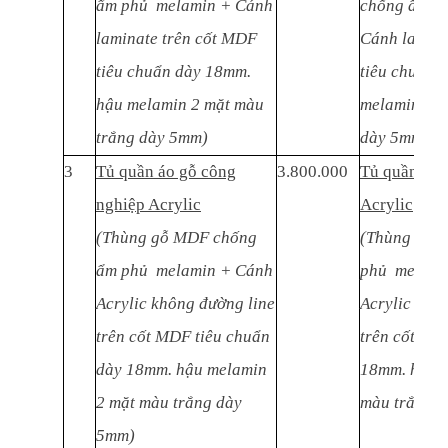
ẩm phủ melamin + Cánh
chống ẩm p
laminate trên cốt MDF
Cánh lamina
tiêu chuẩn dày 18mm.
tiêu chuẩn 
hậu melamin 2 mặt màu
melamin 2 m
trắng dày 5mm)
dày 5mm)
3
Tủ quần áo gỗ công
3.800.000
Tủ quần áo 
nghiệp Acrylic
Acrylic
(Thùng gỗ MDF chống
(Thùng gỗ 
ẩm phủ melamin + Cánh
phủ melami
Acrylic không đường line
Acrylic khô
trên cốt MDF tiêu chuẩn
trên cốt MD
dày 18mm. hậu melamin
18mm. hậu m
2 mặt màu trắng dày
màu trắng 
5mm)