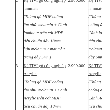
2
Kệ TIVI gỗ công nghiệp
2.900.000
Kệ TIVI gỗ 
laminate
laminate
(Thùng gỗ MDF chống
(Thùng gỗ M
ẩm phủ melamin + Cánh
chống ẩm p
laminate trên cốt MDF
Cánh lamina
tiêu chuẩn dày 18mm.
tiêu chuẩn 
hậu melamin 2 mặt màu
melamin 2 m
trắng dày 5mm)
dày 5mm)
3
Kệ TIVI gỗ công nghiệp
2.900.000
Kệ TIVI gỗ 
Acrylic
Acrylic
(Thùng gỗ MDF chống
(Thùng gỗ M
ẩm phủ melamin + Cánh
chống ẩm p
Acrylic trên cốt MDF
Cánh Acryli
tiêu chuẩn dày 18mm.
tiêu chuẩn 