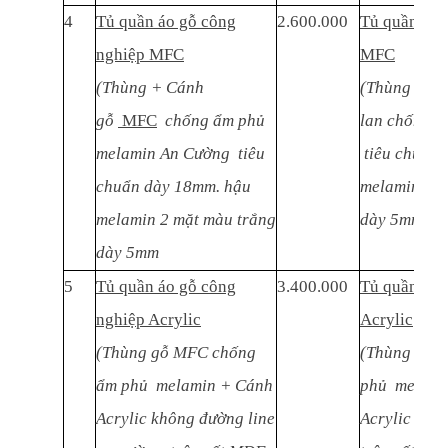
4
Tủ quần áo gỗ công
2.600.000
Tủ quần áo 
nghiệp MFC
MFC
(Thùng + Cánh
(Thùng + C
gỗ
MFC
chống ẩm phủ
lan chống ẩ
melamin An Cường tiêu
tiêu chuẩn 
chuẩn dày 18mm. hậu
melamin 2 m
melamin 2 mặt màu trắng
dày 5mm))
dày 5mm
5
Tủ quần áo gỗ công
3.400.000
Tủ quần áo 
nghiệp Acrylic
Acrylic
(Thùng gỗ MFC chống
(Thùng gỗ 
ẩm phủ melamin + Cánh
phủ melami
Acrylic không đường line
Acrylic khô