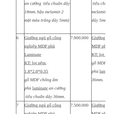
an cường tiêu chuẩn dày
tiêu chuẩn 
18mm. hậu melamin 2
melamin 2 m
mặt màu trắng dày 5mm)
dày 5mm)
6
Giường ngủ gỗ công
7.900.000
Giường ngủ 
nghiệp MDF phủ
MDF phủ La
Laminate
KT: lọt nệm
KT: lọt nệm
gỗ MDF thái
1.8*2.0*0.35
phủ
laminat
gỗ MDF chống ẩm
36mm.
phủ
laminate
an cường
tiêu chuẩn dày 36mm.
7
Giường ngủ gỗ công
7.500.000
Giường ngủ 
nghiệp MDF phủ
MDF phủ La