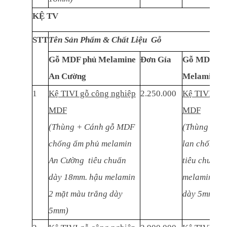
KỆ TV
STT
Tên Sản Phẩm & Chất Liệu Gỗ
Gỗ MDF phủ Melamine
Đơn Gía
Gỗ MDF thá
An Cường
Melamine
1
Kệ TIVI gỗ công nghiệp
2.250.000
Kệ TIVI gỗ 
MDF
MDF
(Thùng + Cánh gỗ MDF
(Thùng + C
chống ẩm phủ melamin
lan chống ẩ
An Cường tiêu chuẩn
tiêu chuẩn 
dày 18mm. hậu melamin
melamin 2 m
2 mặt màu trắng dày
dày 5mm)
5mm)