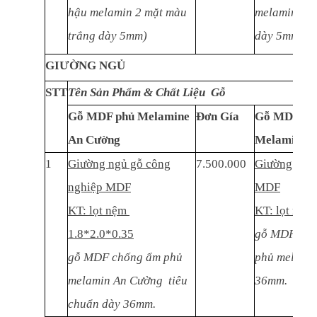
hậu melamin 2 mặt màu
melamin 2 m
trắng dày 5mm)
dày 5mm)
GIƯỜNG NGỦ
STT
Tên Sản Phẩm & Chất Liệu Gỗ
Gỗ MDF phủ Melamine
Đơn Gía
Gỗ MDF thá
An Cường
Melamine
1
Giường ngủ gỗ công
7.500.000
Giường ngủ 
nghiệp MDF
MDF
KT: lọt nệm
KT: lọt nệm
1.8*2.0*0.35
gỗ MDF thái
gỗ MDF chống ẩm phủ
phủ melamin
melamin An Cường tiêu
36mm.
chuẩn dày 36mm.