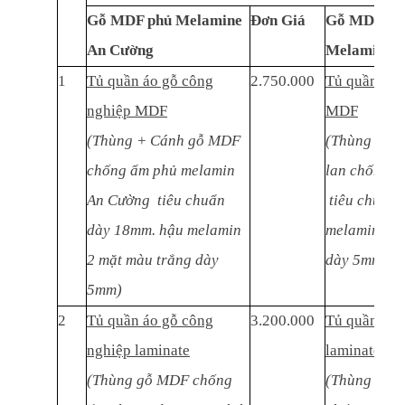
Gỗ MDF phủ Melamine
Đơn Giá
Gỗ MDF thá
An Cường
Melamine
1
Tủ quần áo gỗ công
2.750.000
Tủ quần áo 
nghiệp MDF
MDF
(Thùng + Cánh gỗ MDF
(Thùng + C
chống ẩm phủ melamin
lan chống ẩ
An Cường tiêu chuẩn
tiêu chuẩn 
dày 18mm. hậu melamin
melamin 2 m
2 mặt màu trắng dày
dày 5mm)
5mm)
2
Tủ quần áo gỗ công
3.200.000
Tủ quần áo 
nghiệp laminate
laminate
(Thùng gỗ MDF chống
(Thùng gỗ M