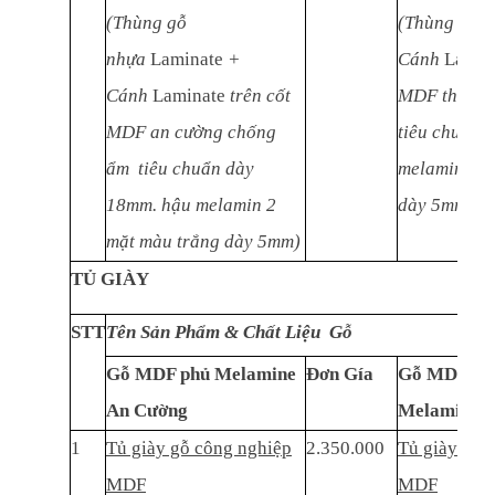
(Thùng gỗ
(Thùng gỗ 
nhựa
Laminate
+
Cánh
Lamin
Cánh
Laminate
trên cốt
MDF thái l
MDF an cường chống
tiêu chuẩn 
ẩm tiêu chuẩn dày
melamin 2 m
18mm. hậu melamin 2
dày 5mm)
mặt màu trắng dày 5mm)
TỦ GIÀY
STT
Tên Sản Phẩm & Chất Liệu Gỗ
Gỗ MDF phủ Melamine
Đơn Gía
Gỗ MDF thá
An Cường
Melamine
1
Tủ giày gỗ công nghiệp
2.350.000
Tủ giày gỗ 
MDF
MDF