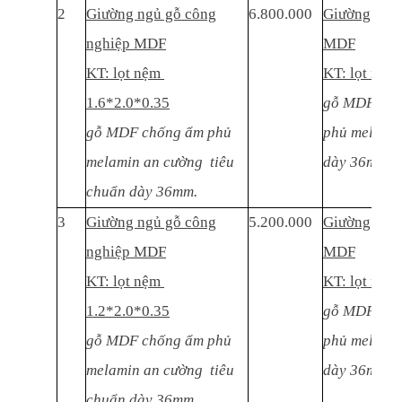
2
Giường ngủ gỗ công
6.800.000
Giường ngủ 
nghiệp MDF
MDF
KT: lọt nệm
KT: lọt nệm
1.6*2.0*0.35
gỗ MDF thái
gỗ MDF chống ẩm phủ
phủ melamin
melamin an cường tiêu
dày 36mm.
chuẩn dày 36mm.
3
Giường ngủ gỗ công
5.200.000
Giường ngủ 
nghiệp MDF
MDF
KT: lọt nệm
KT: lọt nệm
1.2*2.0*0.35
gỗ MDF thái
gỗ MDF chống ẩm phủ
phủ melamin
melamin an cường tiêu
dày 36mm.
chuẩn dày 36mm.