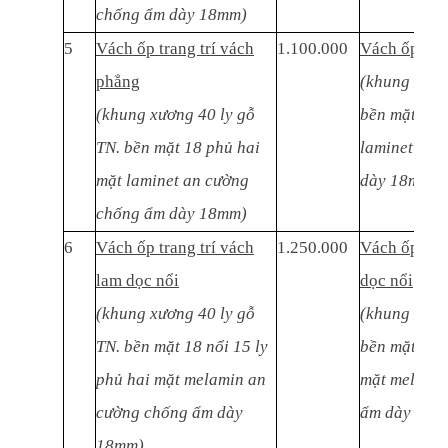
chống ẩm dày 18mm)
5
Vách ốp trang trí vách
1.100.000
Vách ốp tra
phẳng
(khung xươn
(khung xương 40 ly gỗ
bền mặt 18 
TN. bền mặt 18 phủ hai
laminet an 
mặt laminet an cường
dày 18mm))
chống ẩm dày 18mm)
6
Vách ốp trang trí vách
1.250.000
Vách ốp tran
lam dọc nổi
dọc nổi
(khung xương 40 ly gỗ
(khung xươn
TN. bền mặt 18 nổi 15 ly
bền mặt 18 n
phủ hai mặt melamin an
mặt melamin
cường chống ẩm dày
ẩm dày 18m
18mm)