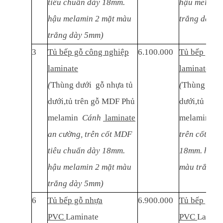
tiêu chuẩn dày 18mm.
hậu melamin
hậu melamin 2 mặt màu
trắng dày 5
trắng dày 5mm)
3
Tủ bếp gỗ công nghiệp
6.100.000
Tủ bếp gỗ c
laminate
laminate
(
Thùng dưới gỗ nhựa tủ
(
Thùng dưới
dưới,tủ trên gỗ MDF Phủ
dưới,tủ trê
melamin
Cánh
laminate
melamin
Cá
an cường, trên cốt MDF
trên cốt MD
tiêu chuẩn dày 18mm.
18mm. hậu m
hậu melamin 2 mặt màu
màu trắng d
trắng dày 5mm)
6
Tủ bếp gỗ nhựa
6.900.000
Tủ bếp gỗ n
PVC
Laminate
PVC
Lamina