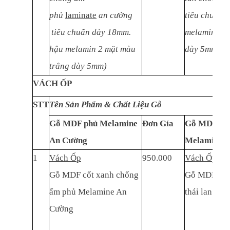
phủ
laminate
an cường
tiêu chuẩn 
tiêu chuẩn dày 18mm.
melamin 2 m
hậu melamin 2 mặt màu
dày 5mm)
trắng dày 5mm)
VÁCH ỐP
STT
Tên Sản Phẩm & Chất Liệu Gỗ
Gỗ MDF phủ Melamine
Đơn Gía
Gỗ MDF thá
An Cường
Melamine
1
Vách Ốp
950.000
Vách Ốp
Gỗ MDF cốt xanh chống
Gỗ MDF cốt
ẩm phủ Melamine An
thái lan ph
Cường