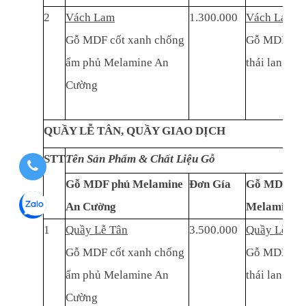
2
Vách Lam
1.300.000
Vách Lam
Gỗ MDF cốt xanh chống
Gỗ MDF cốt
ẩm phủ Melamine An
thái lan ph
Cường
QUẦY LỄ TÂN, QUẦY GIAO DỊCH
STT
Tên Sản Phẩm & Chất Liệu Gỗ
Gỗ MDF phủ Melamine
Đơn Gía
Gỗ MDF thá
An Cường
Melamine
1
Quầy Lễ Tân
3.500.000
Quầy Lễ Tâ
Gỗ MDF cốt xanh chống
Gỗ MDF cốt
ẩm phủ Melamine An
thái lan ph
Cường