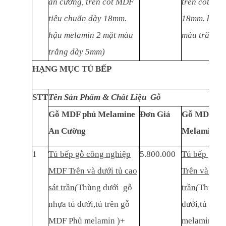
an cường, trên cốt MDF
trên cốt MD
tiêu chuẩn dày 18mm.
18mm. hậu m
hậu melamin 2 mặt màu
màu trắng 
trắng dày 5mm)
HẠNG MỤC TỦ BẾP
STT
Tên Sản Phẩm & Chất Liệu Gỗ
Gỗ MDF phủ Melamine
Đơn Giá
Gỗ MDF thá
An Cường
Melamine
1
Tủ bếp gỗ công nghiệp
5.800.000
Tủ bếp gỗ 
MDF Trên và dưới tủ cao
Trên và dưới
sát trần
(
Thùng dưới gỗ
trần
(
Thùng 
nhựa tủ dưới,tủ trên gỗ
dưới,tủ trê
MDF Phủ melamin )+
melamin )+ 