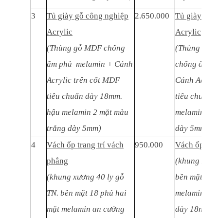
3
Tủ giày gỗ công nghiệp
2.650.000
Tủ giày gỗ 
Acrylic
Acrylic
(Thùng gỗ MDF chống
(Thùng gỗ M
ẩm phủ melamin + Cánh
chống ẩm p
Acrylic trên cốt MDF
Cánh Acryli
tiêu chuẩn dày 18mm.
tiêu chuẩn 
hậu melamin 2 mặt màu
melamin 2 m
trắng dày 5mm)
dày 5mm)
4
Vách ốp trang trí vách
950.000
Vách ốp tra
phẳng
(khung xươn
(khung xương 40 ly gỗ
bền mặt 18 
TN. bền mặt 18 phủ hai
melamin thá
mặt melamin an cường
dày 18mm)