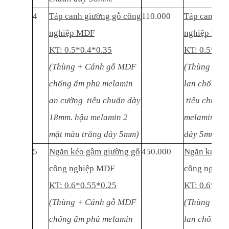
4
Táp canh giường gỗ công
110.000
Táp canh gi
nghiệp MDF
nghiệp MD
KT: 0.5*0.4*0.35
KT: 0.5*0.4
(Thùng + Cánh gỗ MDF
(Thùng + C
chống ẩm phủ melamin
lan chống ẩ
an cường tiêu chuẩn dày
tiêu chuẩn 
18mm. hậu melamin 2
melamin 2 m
mặt màu trắng dày 5mm)
dày 5mm)
5
Ngăn kéo gầm giường gỗ
450.000
Ngăn kéo g
công nghiệp MDF
công nghiệ
KT: 0.6*0.55*0.25
KT: 0.6*0.5
(Thùng + Cánh gỗ MDF
(Thùng + C
chống ẩm phủ melamin
lan chống ẩ