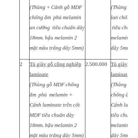
(Thùng + Cánh gỗ MDF
(Thùng + C
chống ẩm phủ melamin
lan chống 
an cường tiêu chuẩn dày
tiêu chuẩn 
18mm. hậu melamin 2
melamin 2 m
mặt màu trắng dày 5mm)
dày 5mm)
2
Tủ giày gỗ công nghiệp
2.500.000
Tủ giày gỗ 
laminate
laminate
(Thùng gỗ MDF chống
(Thùng gỗ M
ẩm phủ melamin +
chống ẩm p
Cánh laminate trên cốt
Cánh lamina
MDF tiêu chuẩn dày
tiêu chuẩn 
18mm. hậu melamin 2
melamin 2 m
mặt màu trắng dày 5mm)
dày 5mm)