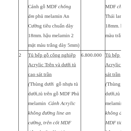
Cánh gỗ MDF
chống
MDF
chống
ẩm
phủ melamin An
Thái lan tiê
Cường tiêu chuẩn dày
18mm. hậu 
18mm. hậu melamin 2
màu trắng 
mặt màu trắng dày 5mm)
2
Tủ bếp gỗ công nghiệp
6.800.000
Tủ bếp gỗ c
Acrylic Trên và dưới tủ
Acrylic Trên
cao sát trần
sát trần
(
Thùng dưới gỗ nhựa tủ
(
Thùng dưới
dưới,tủ trên gỗ MDF Phủ
dưới,tủ trê
melamin
Cánh Acrylic
melamin
Cá
không đường line an
không đường 
cường, trên cốt MDF
MDF tiêu c