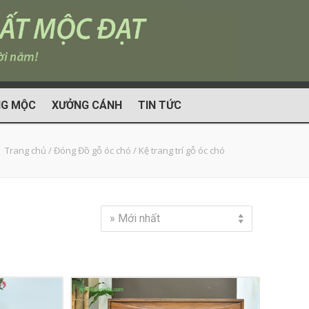
G MỘC
XƯỞNG CÁNH
TIN TỨC
Trang chủ
/
Đóng Đồ gỗ óc chó
/
Kệ trang trí gỗ óc chó
» Mới nhất