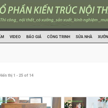
ẨM
VIDEO
BÁO GIÁ
CÔNG TRINH
SỬA NHÀ
XƯỞN
Hiển thị 1 - 25 of 14