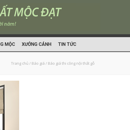
G MỘC
XƯỞNG CÁNH
TIN TỨC
Trang chủ
/
Báo giá
/
Báo giá thi công nội thất gỗ