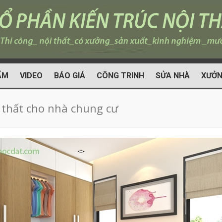
ẨM
VIDEO
BÁO GIÁ
CÔNG TRINH
SỬA NHÀ
XƯỞN
i thất cho nhà chung cư