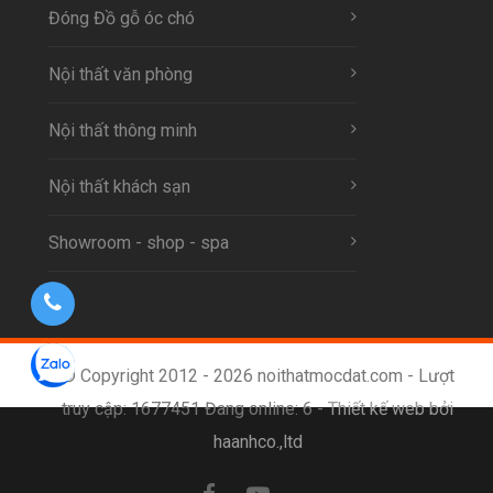
Đóng Đồ gỗ óc chó
Nội thất văn phòng
Nội thất thông minh
Nội thất khách sạn
Showroom - shop - spa
© Copyright 2012 - 2026 noithatmocdat.com - Lượt
truy cập: 1677451 Đang online: 6 -
Thiết kế web bởi
haanhco.,ltd