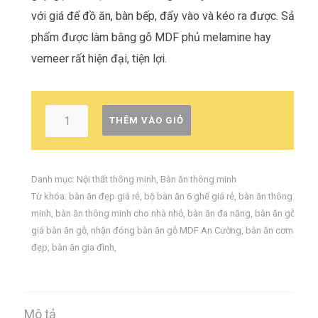
với giá để đồ ăn, bàn bếp, đẩy vào và kéo ra được. Sản
phẩm được làm bằng gỗ MDF phủ melamine hay
verneer rất hiện đại, tiện lợi.
THÊM VÀO GIỎ
Danh mục:
Nội thất thông minh
,
Bàn ăn thông minh
Từ khóa:
bàn ăn đẹp giá rẻ
,
bộ bàn ăn 6 ghế giá rẻ
,
bàn ăn thông
minh
,
bàn ăn thông minh cho nhà nhỏ
,
bàn ăn đa năng
,
bàn ăn gỗ
,
giá bàn ăn gỗ
,
nhận đóng bàn ăn gỗ MDF An Cường
,
bàn ăn cơm
đẹp
,
bàn ăn gia đình
,
Mô tả