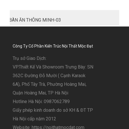
BÀN ĂN THÔNG MINH-03
Công Ty Cổ Phần Kiến Trúc Nội Thất Mộc Đạt
Trụ sở Giao Dịch:
VP.Thiết Kế Và Showroom Trưng Bày: SN
362C Đường Đỗ Mười ( Cạnh Karaok
6A), Phố Tây Trà, Phường Hoàng Mai,
Quận Hoàng Mai, TP Hà Nội
Hotline Hà Nội: 0987062789
Giấy phép kinh doanh do sở KH & ĐT TP
Hà Nội cấp năm 2012
Website: https://noithatmocdat.com