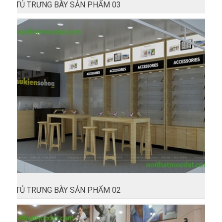
TỦ TRƯNG BÀY SẢN PHẨM 03
TỦ TRƯNG BÀY SẢN PHẨM 02