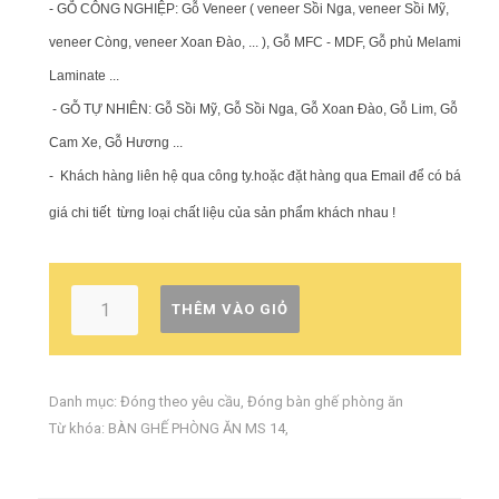
- GỖ CÔNG NGHIỆP: Gỗ Veneer ( veneer Sồi Nga, veneer Sồi Mỹ,
veneer Còng, veneer Xoan Đào, ... ), Gỗ MFC - MDF, Gỗ phủ Melamin,
Laminate ...
- GỖ TỰ NHIÊN: Gỗ Sồi Mỹ, Gỗ Sồi Nga, Gỗ Xoan Đào, Gỗ Lim, Gỗ
Cam Xe, Gỗ Hương ...
-
Khách hàng liên hệ qua công ty.hoặc đặt hàng qua Email để có báo
giá chi tiết từng loại chất liệu của sản phẩm khách nhau !
THÊM VÀO GIỎ
Danh mục:
Đóng theo yêu cầu
,
Đóng bàn ghế phòng ăn
Từ khóa:
BÀN GHẾ PHÒNG ĂN MS 14
,