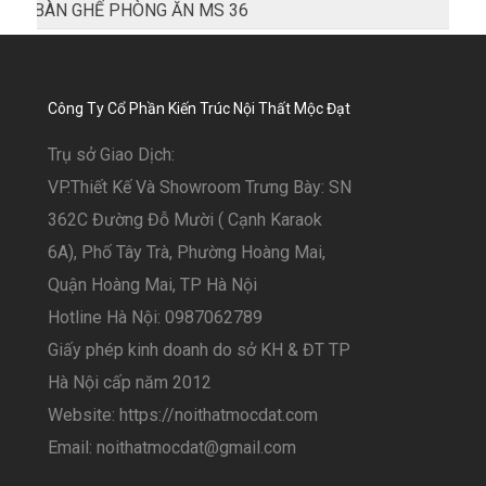
BÀN GHẾ PHÒNG ĂN MS 36
Công Ty Cổ Phần Kiến Trúc Nội Thất Mộc Đạt
Trụ sở Giao Dịch:
VP.Thiết Kế Và Showroom Trưng Bày: SN
362C Đường Đỗ Mười ( Cạnh Karaok
6A), Phố Tây Trà, Phường Hoàng Mai,
Quận Hoàng Mai, TP Hà Nội
Hotline Hà Nội: 0987062789
Giấy phép kinh doanh do sở KH & ĐT TP
Hà Nội cấp năm 2012
Website: https://noithatmocdat.com
Email: noithatmocdat@gmail.com