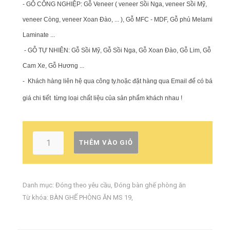
- GỖ CÔNG NGHIỆP: Gỗ Veneer ( veneer Sồi Nga, veneer Sồi Mỹ,
veneer Còng, veneer Xoan Đào, ... ), Gỗ MFC - MDF, Gỗ phủ Melamin,
Laminate ...
- GỖ TỰ NHIÊN: Gỗ Sồi Mỹ, Gỗ Sồi Nga, Gỗ Xoan Đào, Gỗ Lim, Gỗ
Cam Xe, Gỗ Hương ...
-
Khách hàng liên hệ qua công ty.hoặc đặt hàng qua Email để có báo
giá chi tiết từng loại chất liệu của sản phẩm khách nhau !
THÊM VÀO GIỎ
Danh mục:
Đóng theo yêu cầu
,
Đóng bàn ghế phòng ăn
Từ khóa:
BÀN GHẾ PHÒNG ĂN MS 19
,