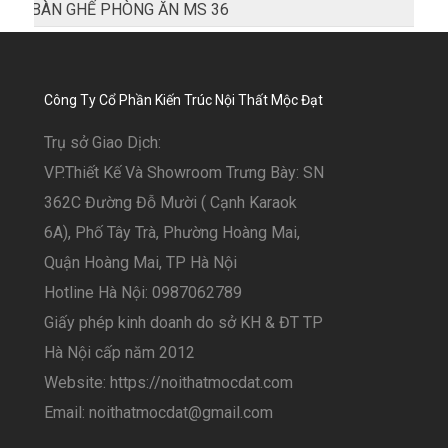
BÀN GHẾ PHÒNG ĂN MS 36
Công Ty Cổ Phần Kiến Trúc Nội Thất Mộc Đạt
Trụ sở Giao Dịch:
VP.Thiết Kế Và Showroom Trưng Bày: SN
362C Đường Đỗ Mười ( Cạnh Karaok
6A), Phố Tây Trà, Phường Hoàng Mai,
Quận Hoàng Mai, TP Hà Nội
Hotline Hà Nội: 0987062789
Giấy phép kinh doanh do sở KH & ĐT TP
Hà Nội cấp năm 2012
Website: https://noithatmocdat.com
Email: noithatmocdat@gmail.com