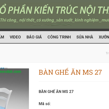
ẨM
VIDEO
BÁO GIÁ
CÔNG TRINH
SỬA NHÀ
XƯỞN
T
BÀN GHẾ ĂN MS 27
BÀN GHẾ ĂN MS 27
Mã số: