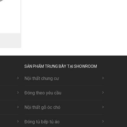
SẢN PHẨM TRƯNG BÀY TẠI SHOWROOM
Nội thất chung cư
Đóng theo yêu cầu
Nội thất gỗ óc chó
Đóng tủ bếp tủ áo