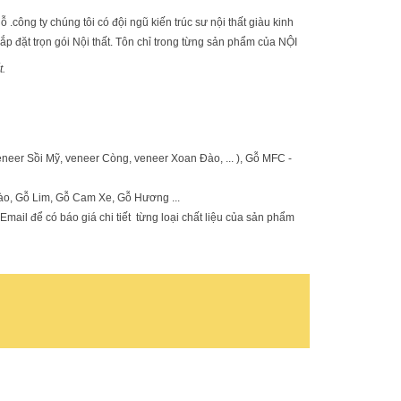
ông ty chúng tôi có đội ngũ kiến trúc sư nội thất giàu kinh
 lắp đặt trọn gói Nội thất. Tôn chỉ trong từng sản phẩm của NỘI
t.
eer Sồi Mỹ, veneer Còng, veneer Xoan Đào, ... ), Gỗ MFC -
o, Gỗ Lim, Gỗ Cam Xe, Gỗ Hương ...
mail để có báo giá chi tiết từng loại chất liệu của sản phẩm