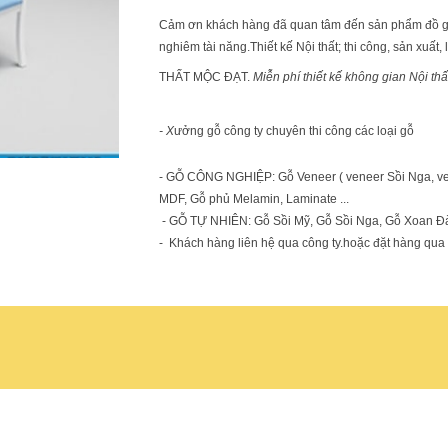
Cảm ơn khách hàng đã quan tâm đến sản phẩm đồ gỗ .c
nghiêm tài năng.Thiết kế Nội thất; thi công, sản xuất,
THẤT MỘC ĐẠT.
Miễn phí thiết kế không gian Nội thấ
- X
ưởng gỗ công ty chuyên thi công các loại gỗ
- GỖ CÔNG NGHIỆP: Gỗ Veneer ( veneer Sồi Nga, ven
MDF, Gỗ phủ Melamin, Laminate ...
- GỖ TỰ NHIÊN: Gỗ Sồi Mỹ, Gỗ Sồi Nga, Gỗ Xoan Đà
- Khách hàng liên hệ qua công ty.hoặc đặt hàng qua E