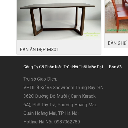
BÀN GHẾ
BÀN ĂN ĐẸP MS01
Công Ty Cổ Phần Kiến Trúc Nội Thất Mộc Đạt
Bản đồ
Trụ sở Giao Dịch:
VP.Thiết Kế Và Showroom Trưng Bày: SN
362C Đường Đỗ Mười ( Cạnh Karaok
6A), Phố Tây Trà, Phường Hoàng Mai,
Quận Hoàng Mai, TP Hà Nội
Hotline Hà Nội: 0987062789