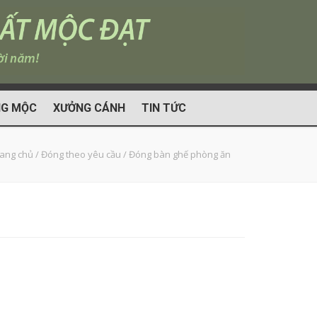
G MỘC
XƯỞNG CÁNH
TIN TỨC
rang chủ
/
Đóng theo yêu cầu
/
Đóng bàn ghế phòng ăn