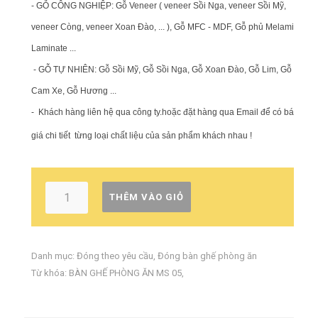
- GỖ CÔNG NGHIỆP: Gỗ Veneer ( veneer Sồi Nga, veneer Sồi Mỹ,
veneer Còng, veneer Xoan Đào, ... ), Gỗ MFC - MDF, Gỗ phủ Melamin,
Laminate ...
- GỖ TỰ NHIÊN: Gỗ Sồi Mỹ, Gỗ Sồi Nga, Gỗ Xoan Đào, Gỗ Lim, Gỗ
Cam Xe, Gỗ Hương ...
-
Khách hàng liên hệ qua công ty.hoặc đặt hàng qua Email để có báo
giá chi tiết từng loại chất liệu của sản phẩm khách nhau !
THÊM VÀO GIỎ
Danh mục:
Đóng theo yêu cầu
,
Đóng bàn ghế phòng ăn
Từ khóa:
BÀN GHẾ PHÒNG ĂN MS 05
,