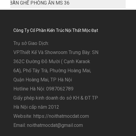
BÀN GHẾ PHÒNG ĂN MS 36
Công Ty Cổ Phần Kiến Trúc Nội Thất Mộc Đạt
Trụ sở Giao Dịch:
VP.Thiết Kế Và Showroom Trưng Bày: SN
362C Đường Đỗ Mười ( Cạnh Karaok
6A), Phố Tây Trà, Phường Hoàng Mai,
Quận Hoàng Mai, TP Hà Nội
Hotline Hà Nội: 0987062789
Giấy phép kinh doanh do sở KH & ĐT TP
Hà Nội cấp năm 2012
Website: https://noithatmocdat.com
Email: noithatmocdat@gmail.com