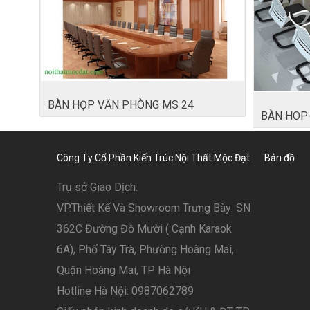
BÀN HỌP VĂN PHÒNG MS 24
BÀN HOP
Công Ty Cổ Phần Kiến Trúc Nội Thất Mộc Đạt
Bản đồ
Trụ sở Giao Dịch:
VP.Thiết Kế Và Showroom Trưng Bày: SN
362C Đường Đỗ Mười ( Cạnh Karaok
6A), Phố Tây Trà, Phường Hoàng Mai,
Quận Hoàng Mai, TP Hà Nội
Hotline Hà Nội: 0987062789