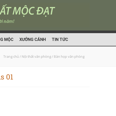
G MỘC
XƯỞNG CÁNH
TIN TỨC
Trang chủ
/
Nội thất văn phòng
/
Bàn họp văn phòng
s 01