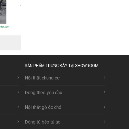
SẢN PHẨM TRƯNG BÀY TẠI SHOWROOM
Nội thất chung cư
Đóng theo yêu cầu
Nội thất gỗ óc chó
Đóng tủ bếp tủ áo