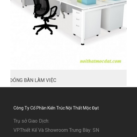
ĐÓNG BÀN LÀM VIỆC
Công Ty Cổ Phần Kiến Trúc Nội Thất Mộc Đạt
Trụ sở Giao Dịch:
VP.Thiết Kế Và Showroom Trưng Bày: SN