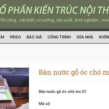
ẨM
VIDEO
BÁO GIÁ
CÔNG TRINH
SỬA NHÀ
XƯỞN
Bàn nước gỗ óc chó m
Bàn nước gỗ óc chó ms 01
Mã số: