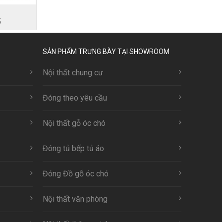
5
SẢN PHẨM TRƯNG BÀY TẠI SHOWROOM
Nội thất chung cư
Đóng theo yêu cầu
Nội thất gỗ óc chó
Đóng tủ bếp tủ áo
Đóng Đồ gỗ óc chó
Nội thất văn phòng