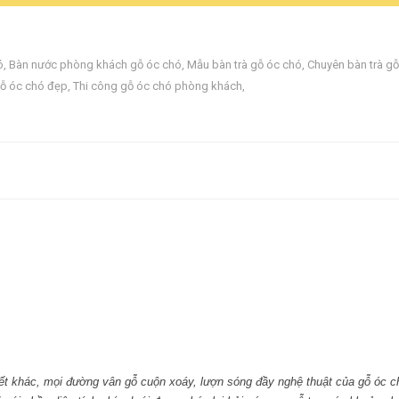
ó
,
Bàn nước phòng khách gỗ óc chó
,
Mẫu bàn trà gỗ óc chó
,
Chuyên bàn trà g
gỗ óc chó đẹp
,
Thi công gỗ óc chó phòng khách
,
iết khác, mọi đường vân gỗ cuộn xoáy, lượn sóng đầy nghệ thuật của gỗ óc ch