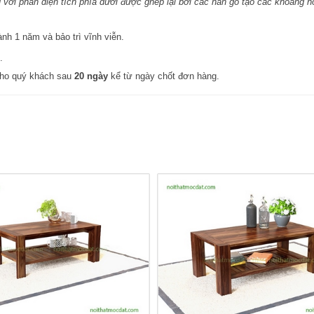
với phần diện tích phía dưới được ghép lại bởi các nan gỗ tạo các khoảng h
h 1 năm và bảo trì vĩnh viễn.
.
cho quý khách sau
20 ngày
kể từ ngày chốt đơn hàng.