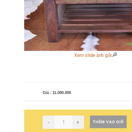
Xem slide ảnh gốc
Gíá : 11.000.000
-
+
THÊM VÀO GIỎ