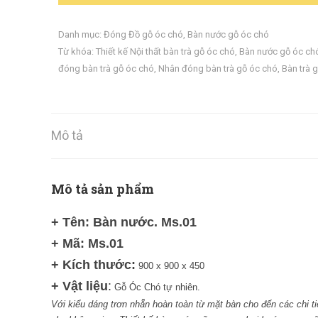
Danh mục:
Đóng Đồ gỗ óc chó
,
Bàn nước gỗ óc chó
Từ khóa:
Thiết kế Nội thất bàn trà gỗ óc chó
,
Bàn nước gỗ óc ch
đóng bàn trà gỗ óc chó
,
Nhân đóng bàn trà gỗ óc chó
,
Bàn trà 
Mô tả
Mô tả sản phẩm
+ Tên: Bàn nước. Ms.01
+
Mã:
Ms.01
+
Kích thước:
900 x 900 x 450
+
Vật liệu
:
Gỗ Óc Chó tự nhiên.
Với kiểu dáng trơn nhẵn hoàn toàn từ mặt bàn cho đến các chi t