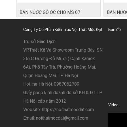
BÀN NƯỚC GỖ ÓC CHÓ MS 07
BÀN NƯỚC
Công Ty Cổ Phần Kiến Trúc Nội Thất Mộc Đạt
Bản đồ
Trụ sở Giao Dịch:
VP.Thiết Kế Và Showroom Trưng Bày: SN
362C Đường Đỗ Mười ( Cạnh Karaok
6A), Phố Tây Trà, Phường Hoàng Mai,
Quận Hoàng Mai, TP Hà Nội
Hotline Hà Nội: 0987062789
Giấy phép kinh doanh do sở KH & ĐT TP
Hà Nội cấp năm 2012
Video
Website: https://noithatmocdat.com
Email: noithatmocdat@gmail.com