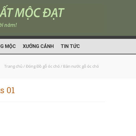
G MỘC
XƯỞNG CÁNH
TIN TỨC
Trang chủ
/
Đóng Đồ gỗ óc chó
/
Bàn nước gỗ óc chó
s 01