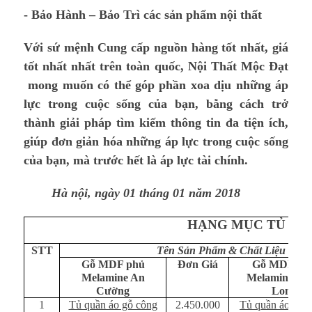
- Bảo Hành – Bảo Trì các sản phẩm nội thất
Với sứ mệnh Cung cấp nguồn hàng tốt nhất, giá
tốt nhất nhất trên toàn quốc, Nội Thất Mộc Đạt
mong muốn có thể góp phần xoa dịu những áp
lực trong cuộc sống của bạn, bằng cách trở
thành giải pháp tìm kiếm thông tin đa tiện ích,
giúp đơn giản hóa những áp lực trong cuộc sống
của bạn, mà trước hết là áp lực tài chính.
Hà nội, ngày 01 tháng 01 năm 2018
HẠNG MỤC TỦ QU
STT
Tên Sản Phẩm & Chất Liệu Gỗ
Gỗ MDF phủ
Đơn Giá
Gỗ MDF ph
Melamine An
Melamine Mi
Cường
Long
1
Tủ quần áo gỗ công
2.450.000
Tủ quần áo gỗ 