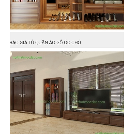
BÁO GIÁ TỦ QUẦN ÁO GỖ ÓC CHÓ