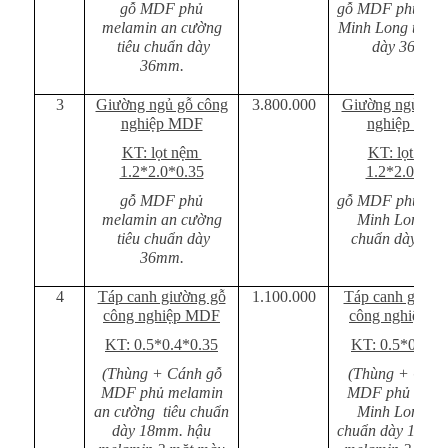
gỗ MDF phủ
gỗ MDF phủ mel
melamin an cường
Minh Long tiêu 
tiêu chuẩn dày
dày 36mm.
36mm.
3
Giường ngủ gỗ công
3.800.000
Giường ngủ gỗ 
nghiệp MDF
nghiệp MD
KT: lọt nệm
KT: lọt nệm
1.2*2.0*0.35
1.2*2.0*0.3
gỗ MDF phủ
gỗ MDF phủ mel
melamin an cường
Minh Long ti
tiêu chuẩn dày
chuẩn dày 36
36mm.
4
Táp canh giường gỗ
1.100.000
Táp canh giườn
công nghiệp MDF
công nghiệp 
KT: 0.5*0.4*0.35
KT: 0.5*0.4*0
(Thùng + Cánh gỗ
(Thùng + Cánh
MDF phủ melamin
MDF phủ mela
an cường tiêu chuẩn
Minh Long ti
dày 18mm. hậu
chuẩn dày 18mm