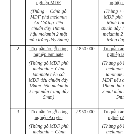
nghiệp MDF
nghiệp MD
(Thùng + Cánh gỗ
(Thùng + Cánh
MDF phủ melamin
MDF phủ mela
An Cường tiêu
Minh Long ti
chuẩn dày 18mm.
chuẩn dày 18mm
hậu melamin 2 mặt
melamin 2 mặt
màu trắng dày 5mm)
trắng dày 5m
2
Tủ quần áo gỗ công
2.850.000
Tủ quần áo gỗ 
nghiệp laminate
nghiệp lamina
(Thùng gỗ MDF phủ
(Thùng gỗ MDF
melamin + Cánh
melamin + Cá
laminate trên cốt
laminate trên 
MDF tiêu chuẩn dày
MDF tiêu chuẩn
18mm. hậu melamin
18mm. hậu mel
2 mặt màu trắng dày
2 mặt màu trắng
5mm)
5mm)
3
Tủ quần áo gỗ công
2.950.000
Tủ quần áo gỗ 
nghiệp Acrylic
nghiệp Acryli
(Thùng gỗ MDF phủ
(Thùng gỗ MDF
melamin + Cánh
melamin + Cá