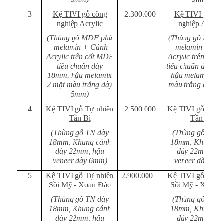
3
Kệ TIVI gỗ công
2.300.000
Kệ TIVI gỗ cô
nghiệp Acrylic
nghiệp Acryli
(Thùng gỗ MDF phủ
(Thùng gỗ MDF
melamin + Cánh
melamin + Cá
Acrylic trên cốt MDF
Acrylic trên cố
tiêu chuẩn dày
tiêu chuẩn dày 
18mm. hậu melamin
hậu melamin 2 
2 mặt màu trắng dày
màu trắng dày 
5mm)
4
Kệ TIVI gỗ Tự nhiên
2.500.000
Kệ TIVI gỗ Tự n
Tần Bì
Tần Bì
(Thùng gỗ TN dày
(Thùng gỗ TN 
18mm, Khung cánh
18mm, Khung c
dày 22mm, hậu
dày 22mm, h
veneer dày 6mm)
veneer dày 6m
5
Kệ TIVI
gỗ Tự nhiên
2.900.000
Kệ TIVI
gỗ Tự n
Sồi Mỹ - Xoan Đào
Sồi Mỹ - Xoan
(Thùng gỗ TN dày
(Thùng gỗ TN 
18mm, Khung cánh
18mm, Khung c
dày 22mm, hậu
dày 22mm, h