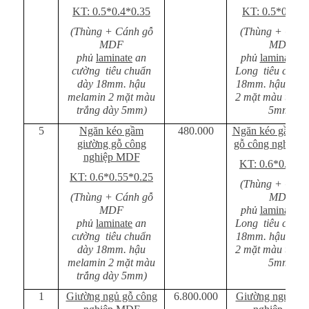
KT: 0.5*0.4*0.35
KT: 0.5*0.4*0
(Thùng + Cánh gỗ
(Thùng + Cánh
MDF
MDF
phủ
laminate
an
phủ
laminate
Mi
cường tiêu chuẩn
Long tiêu chuẩn
dày 18mm. hậu
18mm. hậu mel
melamin 2 mặt màu
2 mặt màu trắng
trắng dày 5mm)
5mm)
5
Ngăn kéo gầm
480.000
Ngăn kéo gầm g
giường gỗ công
gỗ công nghiệp
nghiệp MDF
KT: 0.6*0.55*0
KT: 0.6*0.55*0.25
(Thùng + Cánh
(Thùng + Cánh gỗ
MDF
MDF
phủ
laminate
Mi
phủ
laminate
an
Long tiêu chuẩn
cường tiêu chuẩn
18mm. hậu mel
dày 18mm. hậu
2 mặt màu trắng
melamin 2 mặt màu
5mm)
trắng dày 5mm)
1
Giường ngủ gỗ công
6.800.000
Giường ngủ gỗ 