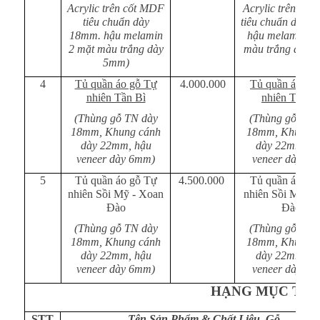
Acrylic trên cốt MDF
Acrylic trên cố
tiêu chuẩn dày
tiêu chuẩn dày 
18mm. hậu melamin
hậu melamin 2 
2 mặt màu trắng dày
màu trắng dày 
5mm)
4
Tủ quần áo gỗ Tự
4.000.000
Tủ quần áo gỗ
nhiên Tần Bì
nhiên Tần B
(Thùng gỗ TN dày
(Thùng gỗ TN 
18mm, Khung cánh
18mm, Khung c
dày 22mm, hậu
dày 22mm, h
veneer dày 6mm)
veneer dày 6m
5
Tủ quần áo gỗ Tự
4.500.000
Tủ quần áo gỗ
nhiên Sồi Mỹ - Xoan
nhiên Sồi Mỹ - 
Đào
Đào
(Thùng gỗ TN dày
(Thùng gỗ TN 
18mm, Khung cánh
18mm, Khung c
dày 22mm, hậu
dày 22mm, h
veneer dày 6mm)
veneer dày 6m
HẠNG MỤC TỦ 
STT
Tên Sản Phẩm & Chất Liệu Gỗ