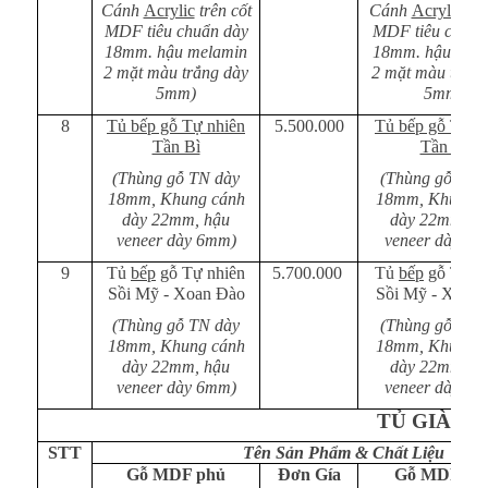
Cánh
Acrylic
trên cốt
Cánh
Acrylic
trê
MDF tiêu chuẩn dày
MDF tiêu chuẩn
18mm. hậu melamin
18mm. hậu mel
2 mặt màu trắng dày
2 mặt màu trắng
5mm)
5mm)
8
Tủ bếp gỗ Tự nhiên
5.500.000
Tủ bếp gỗ Tự n
Tần Bì
Tần Bì
(Thùng gỗ TN dày
(Thùng gỗ TN 
18mm, Khung cánh
18mm, Khung c
dày 22mm, hậu
dày 22mm, h
veneer dày 6mm)
veneer dày 6m
9
Tủ
bếp
gỗ Tự nhiên
5.700.000
Tủ
bếp
gỗ Tự n
Sồi Mỹ - Xoan Đào
Sồi Mỹ - Xoan
(Thùng gỗ TN dày
(Thùng gỗ TN 
18mm, Khung cánh
18mm, Khung c
dày 22mm, hậu
dày 22mm, h
veneer dày 6mm)
veneer dày 6m
TỦ GIÀY
STT
Tên Sản Phẩm & Chất Liệu Gỗ
Gỗ MDF phủ
Đơn Gía
Gỗ MDF ph