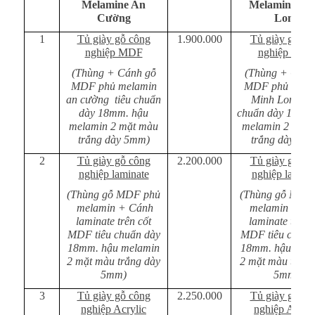
Melamine An
Melamine Mi
Cường
Long
1
Tủ giày gỗ công
1.900.000
Tủ giày gỗ cô
nghiệp MDF
nghiệp MD
(Thùng + Cánh gỗ
(Thùng + Cánh
MDF phủ melamin
MDF phủ mela
an cường tiêu chuẩn
Minh Long ti
dày 18mm. hậu
chuẩn dày 18mm
melamin 2 mặt màu
melamin 2 mặt
trắng dày 5mm)
trắng dày 5m
2
Tủ giày gỗ công
2.200.000
Tủ giày gỗ cô
nghiệp laminate
nghiệp lamina
(Thùng gỗ MDF phủ
(Thùng gỗ MDF
melamin + Cánh
melamin + Cá
laminate trên cốt
laminate trên 
MDF tiêu chuẩn dày
MDF tiêu chuẩn
18mm. hậu melamin
18mm. hậu mel
2 mặt màu trắng dày
2 mặt màu trắng
5mm)
5mm)
3
Tủ giày gỗ công
2.250.000
Tủ giày gỗ cô
nghiệp Acrylic
nghiệp Acryli