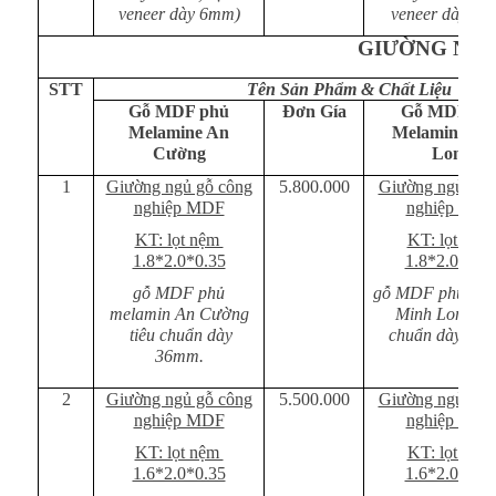
veneer dày 6mm)
veneer dày 6m
GIƯỜNG NG
STT
Tên Sản Phẩm & Chất Liệu Gỗ
Gỗ MDF phủ
Đơn Gía
Gỗ MDF ph
Melamine An
Melamine Mi
Cường
Long
1
Giường ngủ gỗ công
5.800.000
Giường ngủ gỗ 
nghiệp MDF
nghiệp MD
KT: lọt nệm
KT: lọt nệm
1.8*2.0*0.35
1.8*2.0*0.3
gỗ MDF phủ
gỗ MDF phủ mel
melamin An Cường
Minh Long ti
tiêu chuẩn dày
chuẩn dày 36
36mm.
2
Giường ngủ gỗ công
5.500.000
Giường ngủ gỗ 
nghiệp MDF
nghiệp MD
KT: lọt nệm
KT: lọt nệm
1.6*2.0*0.35
1.6*2.0*0.3