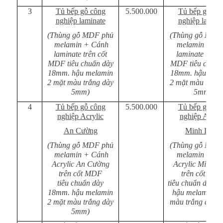
3
Tủ bếp gỗ công
5.500.000
Tủ bếp gỗ cô
nghiệp laminate
nghiệp lamina
(Thùng gỗ MDF phủ
(Thùng gỗ MDF
melamin + Cánh
melamin + Cá
laminate trên cốt
laminate trên 
MDF tiêu chuẩn dày
MDF tiêu chuẩn
18mm. hậu melamin
18mm. hậu mel
2 mặt màu trắng dày
2 mặt màu trắng
5mm)
5mm)
4
Tủ bếp gỗ công
5.500.000
Tủ bếp gỗ cô
nghiệp Acrylic
nghiệp Acryli
An Cường
Minh Long
(Thùng gỗ MDF phủ
(Thùng gỗ MDF
melamin + Cánh
melamin + Cá
Acrylic An Cường
Acrylic Minh L
trên cốt MDF
trên cốt MD
tiêu chuẩn dày
tiêu chuẩn dày 
18mm. hậu melamin
hậu melamin 2 
2 mặt màu trắng dày
màu trắng dày 
5mm)