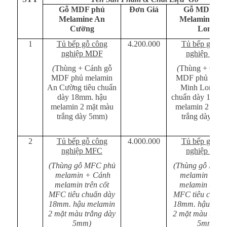
Gỗ MDF phủ
Đơn Giá
Gỗ MDF ph
Melamine An
Melamine Mi
Cường
Long
1
Tủ bếp gỗ công
4.200.000
Tủ bếp gỗ cô
nghiệp MDF
nghiệp MD
(
Thùng + Cánh gỗ
(
Thùng + Cánh
MDF phủ melamin
MDF phủ mela
An Cường tiêu chuẩn
Minh Long ti
dày 18mm. hậu
chuẩn dày 18mm
melamin 2 mặt màu
melamin 2 mặt 
trắng dày 5mm)
trắng dày 5m
2
Tủ bếp gỗ công
4.000.000
Tủ bếp gỗ cô
nghiệp MFC
nghiệp MFC
(Thùng gỗ MFC phủ
(Thùng gỗ MFC
melamin + Cánh
melamin + Cá
melamin trên cốt
melamin trên c
MFC tiêu chuẩn dày
MFC tiêu chuẩn
18mm. hậu melamin
18mm. hậu mel
2 mặt màu trắng dày
2 mặt màu trắng
5mm)
5mm)