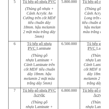
5
Tủ bếp gỗ nhựa PVC
5.800.000
Tủ bếp gỗ nhựa
(Thùng gỗ nhựa +
(Thùng gỗ nhự
Cánh Acrylic An
Cánh Acrylic M
Cường trên cốt MDF
Long trên cốt 
tiêu chuẩn dày
tiêu chuẩn dày 
18mm. hậu melamin
hậu melamin 2 
2 mặt màu trắng dày
màu trắng dày 
5mm)
6
Tủ bếp gỗ nhựa
6.500.000
Tủ bếp gỗ nh
PVC
Laminate
PVC
Laminat
(Thùng gỗ
(Thùng gỗ
nhựa
Laminate
+
nhựa
Laminate
Cánh
Laminate
trên
Cánh
Laminate
cốt MDF tiêu chuẩn
cốt MDF tiêu c
dày 18mm. hậu
dày 18mm. h
melamin 2 mặt màu
melamin 2 mặt
trắng dày 5mm)
trắng dày 5m
7
Tủ bếp gỗ nhựa PVC
6.800.000
Tủ bếp gỗ nhựa
Acrylic
Acrylic
(Thùng gỗ
(Thùng gỗ
nhựa
Laminate
+
nhựa
Laminate