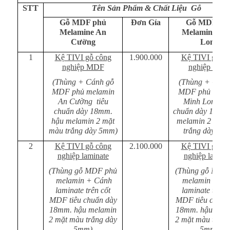
STT
Tên Sản Phẩm & Chất Liệu Gỗ
Gỗ MDF phủ
Đơn Gía
Gỗ MDF ph
Melamine An
Melamine Mi
Cường
Long
1
Kệ TIVI gỗ công
1.900.000
Kệ TIVI gỗ cô
nghiệp MDF
nghiệp MD
(Thùng + Cánh gỗ
(Thùng + Cánh
MDF phủ melamin
MDF phủ mela
An Cường tiêu
Minh Long ti
chuẩn dày 18mm.
chuẩn dày 18mm
hậu melamin 2 mặt
melamin 2 mặt
màu trắng dày 5mm)
trắng dày 5m
2
Kệ TIVI gỗ công
2.100.000
Kệ TIVI gỗ cô
nghiệp laminate
nghiệp lamina
(Thùng gỗ MDF phủ
(Thùng gỗ MDF
melamin + Cánh
melamin + Cá
laminate trên cốt
laminate trên 
MDF tiêu chuẩn dày
MDF tiêu chuẩn
18mm. hậu melamin
18mm. hậu mel
2 mặt màu trắng dày
2 mặt màu trắng
5mm)
5mm)