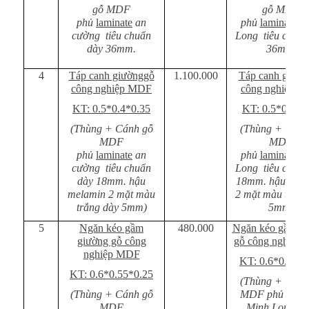
gỗ MDF
gỗ MDF
phủ
laminate
an
phủ
laminate
Mi
cường tiêu chuẩn
Long tiêu chuẩn
dày 36mm.
36mm.
4
Táp canh giườnggỗ
1.100.000
Táp canh giườn
công nghiệp MDF
công nghiệp 
KT: 0.5*0.4*0.35
KT: 0.5*0.4*0
(Thùng + Cánh gỗ
(Thùng + Cánh
MDF
MDF
phủ
laminate
an
phủ
laminate
Mi
cường tiêu chuẩn
Long tiêu chuẩn
dày 18mm. hậu
18mm. hậu mel
melamin 2 mặt màu
2 mặt màu trắng
trắng dày 5mm)
5mm)
5
Ngăn kéo gầm
480.000
Ngăn kéo gầm g
giường gỗ công
gỗ công nghiệp
nghiệp MDF
KT: 0.6*0.55*0
KT: 0.6*0.55*0.25
(Thùng + Cánh
(Thùng + Cánh gỗ
MDF phủ
lamin
MDF
Minh Long ti