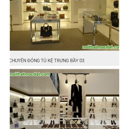
CHUYÊN ĐÓNG TỦ KỆ TRƯNG BẦY 03