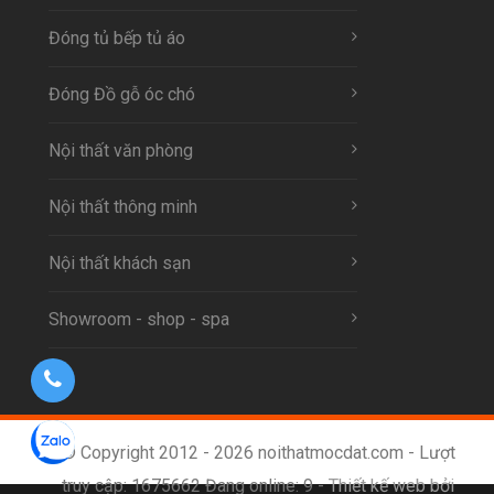
Đóng tủ bếp tủ áo
Đóng Đồ gỗ óc chó
Nội thất văn phòng
Nội thất thông minh
Nội thất khách sạn
Showroom - shop - spa
© Copyright 2012 - 2026 noithatmocdat.com - Lượt
truy cập: 1675662 Đang online: 9 -
Thiết kế web bởi