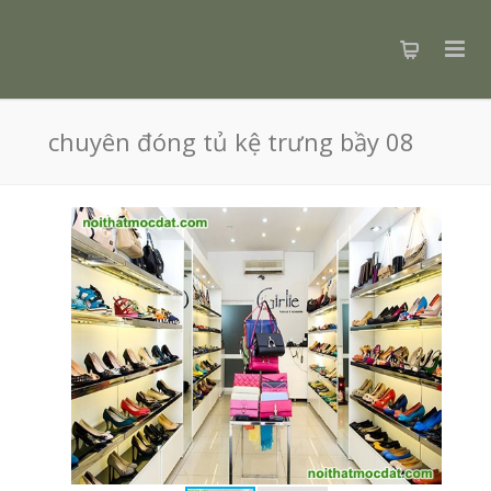
chuyên đóng tủ kệ trưng bầy 08
- Lắ
- B
Với
toà
nhữ
tìm 
cuộ