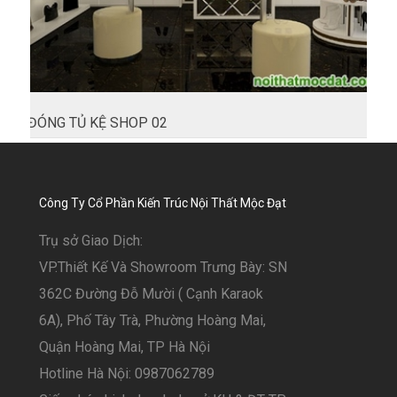
ĐÓNG TỦ KỆ SHOP 02
Công Ty Cổ Phần Kiến Trúc Nội Thất Mộc Đạt
Trụ sở Giao Dịch:
VP.Thiết Kế Và Showroom Trưng Bày: SN
362C Đường Đỗ Mười ( Cạnh Karaok
6A), Phố Tây Trà, Phường Hoàng Mai,
Quận Hoàng Mai, TP Hà Nội
Hotline Hà Nội: 0987062789