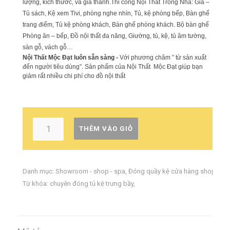
lượng, kích thước, và giá thành.
Thi công Nội Thất Trong Nhà: Giá –
Tủ sách, Kệ xem Tivi, phòng nghe nhìn, Tủ, kệ phòng bếp, Bàn ghế
trang điểm, Tủ kệ phòng khách, Bàn ghế phòng khách. Bộ bàn ghế
Phòng ăn – bếp, Đồ nội thất đa năng, Giường, tủ, kệ, tủ âm tường,
sàn gỗ, vách gỗ…
Nội Thất Mộc Đạt luôn sẵn sàng -
Với phương châm ” từ sản xuất
đến người tiêu dùng”. Sản phẩm của Nội Thất Mộc Đạt giúp bạn
giảm rất nhiều chi phí cho đồ nội thất
THÊM VÀO GIỎ
Danh mục:
Showroom - shop - spa
,
Đóng quầy kệ cửa hàng shop
Từ khóa:
chuyên đóng tủ kệ trưng bầy
,