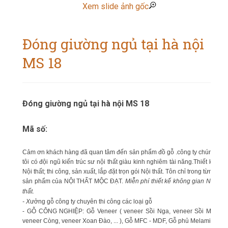
Xem slide ảnh gốc
Đóng giường ngủ tại hà nội
MS 18
Đóng giường ngủ tại hà nội MS 18
Mã số:
Cảm ơn khách hàng đã quan tâm đến sản phẩm đồ gỗ .công ty chúng
tôi có đội ngũ kiến trúc sư nội thất giàu kinh nghiêm tài năng.Thiết kế
Nội thất; thi công, sản xuất, lắp đặt trọn gói Nội thất. Tôn chỉ trong từng
sản phẩm của NỘI THẤT MỘC ĐẠT.
Miễn phí thiết kế không gian Nội
thất.
- X
ưởng gỗ công ty chuyên thi công các loại gỗ
- GỖ CÔNG NGHIỆP: Gỗ Veneer ( veneer Sồi Nga, veneer Sồi Mỹ,
veneer Còng, veneer Xoan Đào, ... ), Gỗ MFC - MDF, Gỗ phủ Melamin,