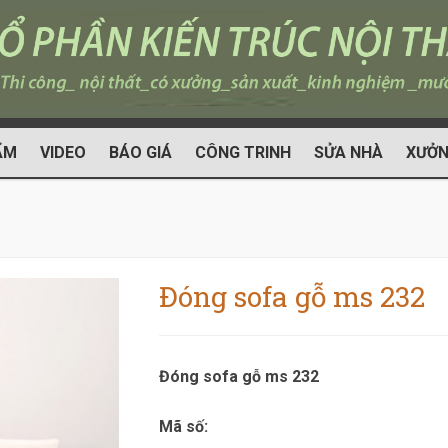
ẨM
VIDEO
BÁO GIÁ
CÔNG TRINH
SỬA NHÀ
XƯỞN
Đóng sofa gỗ ms 232
Đóng sofa gỗ ms 232
Mã số: