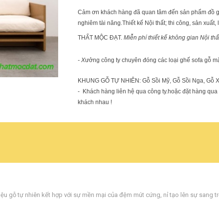
Cảm ơn khách hàng đã quan tâm đến sản phẩm đồ gỗ .c
nghiêm tài năng.Thiết kế Nội thất; thi công, sản xuất,
THẤT MỘC ĐẠT.
Miễn phí thiết kế không gian Nội thấ
- X
ưởng công ty chuyên đóng các loại ghế sofa gỗ m
KHUNG GỖ TỰ NHIÊN: Gỗ Sồi Mỹ, Gỗ Sồi Nga, Gỗ Xo
- Khách hàng liên hệ qua công ty.hoặc đặt hàng qua E
khách nhau !
liệu gỗ tự nhiên kết hợp với sự mền mại của đệm mút cứng
,
nỉ tạo lên sự sang t