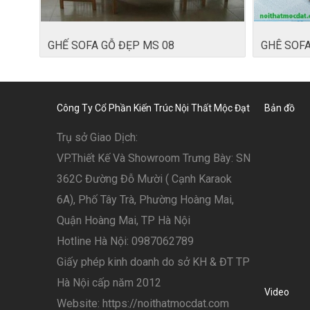
GHẾ SOFA GỖ ĐẸP MS 08
GHÊ SOFA
Công Ty Cổ Phần Kiến Trúc Nội Thất Mộc Đạt
Bản đồ
Trụ sở Giao Dịch:
VP.Thiết Kế Và Showroom Trưng Bày: SN
362C Đường Đỗ Mười ( Cạnh Karaok
6A), Phố Tây Trà, Phường Hoàng Mai,
Quận Hoàng Mai, TP Hà Nội
Hotline Hà Nội: 0987062789
Giấy phép kinh doanh do sở KH & ĐT TP
Hà Nội cấp năm 2012
Video
Website: https://noithatmocdat.com