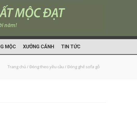
G MỘC
XƯỞNG CÁNH
TIN TỨC
Trang chủ
/
Đóng theo yêu cầu
/
Đóng ghế sofa gỗ