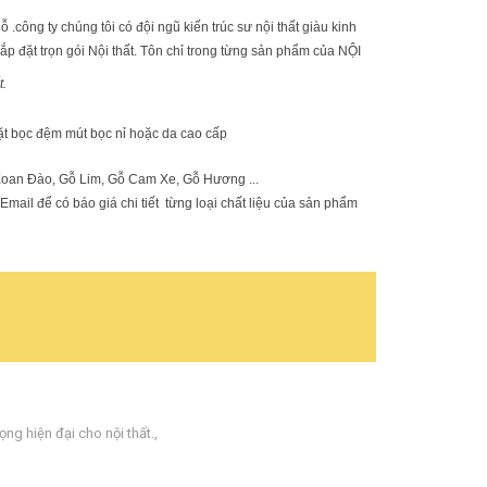
ông ty chúng tôi có đội ngũ kiến trúc sư nội thất giàu kinh
 lắp đặt trọn gói Nội thất. Tôn chỉ trong từng sản phẩm của NỘI
t.
ặt bọc đệm mút bọc nỉ hoặc da cao cấp
an Đào, Gỗ Lim, Gỗ Cam Xe, Gỗ Hương ...
mail để có báo giá chi tiết từng loại chất liệu của sản phẩm
rọng hiện đại cho nội thất.
,