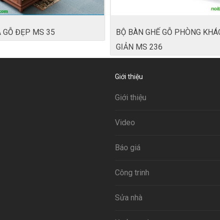
 GỖ ĐẸP MS 35
BỘ BÀN GHẾ GỖ PHÒNG KHÁ
GIẢN MS 236
Giới thiệu
Giới thiệu
Video
Báo giá
Công trinh
Sửa nhà