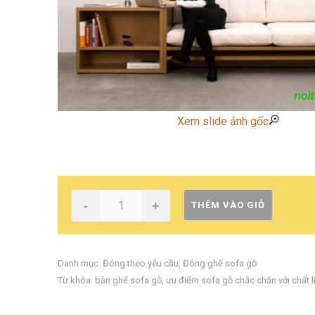
Xem slide ảnh gốc
-
+
THÊM VÀO GIỎ
Danh mục:
Đóng theo yêu cầu
,
Đóng ghế sofa gỗ
Từ khóa:
bàn ghế sofa gỗ
,
ưu điểm sofa gỗ chắc chắn với chất 