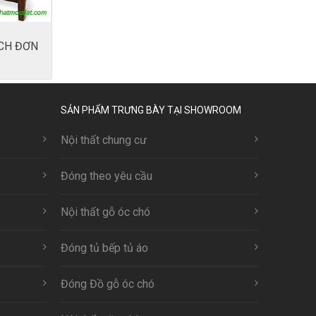
CH ĐƠN
SẢN PHẨM TRƯNG BÀY TẠI SHOWROOM
Nội thất chung cư
Đóng theo yêu cầu
Nội thất gỗ óc chó
Đóng tủ bếp tủ áo
Đóng Đồ gỗ óc chó