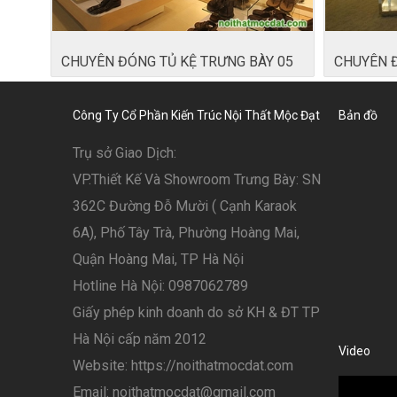
CHUYÊN ĐÓNG TỦ KỆ TRƯNG BÀY 05
CHUYÊN Đ
Công Ty Cổ Phần Kiến Trúc Nội Thất Mộc Đạt
Bản đồ
Trụ sở Giao Dịch:
VP.Thiết Kế Và Showroom Trưng Bày: SN
362C Đường Đỗ Mười ( Cạnh Karaok
6A), Phố Tây Trà, Phường Hoàng Mai,
Quận Hoàng Mai, TP Hà Nội
Hotline Hà Nội: 0987062789
Giấy phép kinh doanh do sở KH & ĐT TP
Hà Nội cấp năm 2012
Video
Website: https://noithatmocdat.com
Email: noithatmocdat@gmail.com