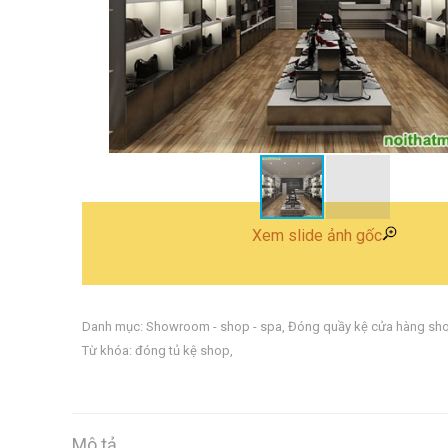
Xem slide ảnh gốc
Danh mục:
Showroom - shop - spa
,
Đóng quầy kệ cửa hàng sh
Từ khóa:
đóng tủ kệ shop
,
Mô tả