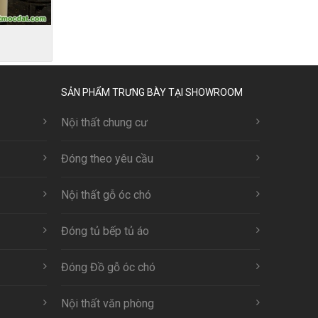
SẢN PHẨM TRƯNG BÀY TẠI SHOWROOM
Nội thất chung cư
Đóng theo yêu cầu
Nội thất gỗ óc chó
Đóng tủ bếp tủ áo
Đóng Đồ gỗ óc chó
Nội thất văn phòng