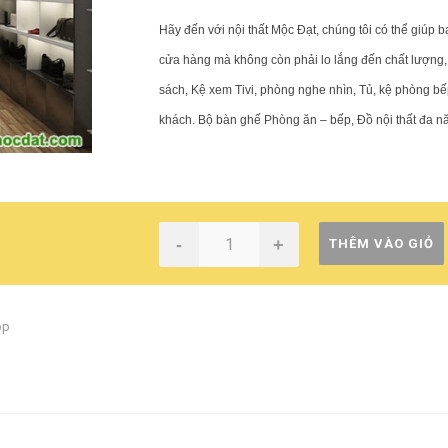
- Cung Cấp: Các sản phẩm nội thất với số lượng lớn
- Lắp Đặt – Lắp ráp, di dời đồ nội thất trong nhà, shop…
Hãy đến với nội thất Mộc Đạt, chúng tôi có thể giúp b
- Bảo Hành – Bảo Trì các sản phẩm nội thất
Với sứ mệnh Cung cấp nguồn hàng tốt nhất, giá tốt nhất nhất
cửa hàng mà không còn phải lo lắng đến chất lượng, 
Mộc Đạt mong muốn có thể góp phần xoa dịu những áp lực 
sách, Kệ xem Tivi, phòng nghe nhìn, Tủ, kệ phòng b
bằng cách trở thành giải pháp tìm kiếm thông tin đa tiện íc
lực trong cuộc sống của bạn, mà trước hết là áp
lực tài chính
khách. Bộ bàn ghế Phòng ăn – bếp, Đồ nội thất đa nă
-
+
THÊM VÀO GIỎ
op