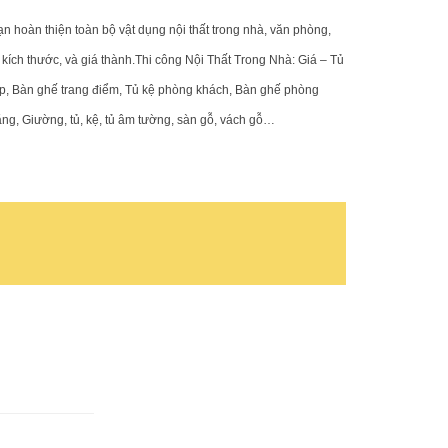
ạn hoàn thiện toàn bộ vật dụng nội thất trong nhà, văn phòng,
 trên toàn quốc, Nội Thất
kích thước, và giá thành.
Thi công Nội Thất Trong Nhà: Giá – Tủ
trong cuộc sống của bạn,
ếp, Bàn ghế trang điểm, Tủ kệ phòng khách, Bàn ghế phòng
h, giúp đơn giản hoá những áp
.
ng, Giường, tủ, kệ, tủ âm tường, sàn gỗ, vách gỗ…