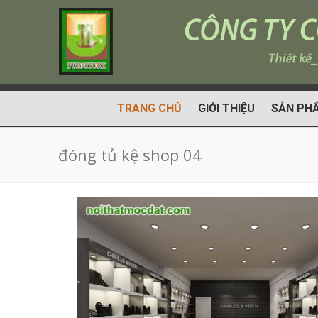
TRANG CHỦ
GIỚI THIỆU
SẢN PH
đóng tủ kệ shop 04