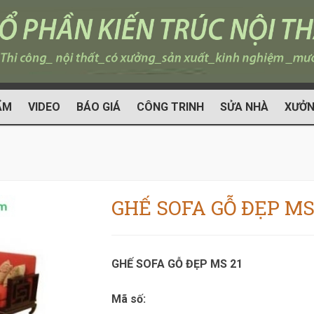
ẨM
VIDEO
BÁO GIÁ
CÔNG TRINH
SỬA NHÀ
XƯỞN
GHẾ SOFA GỖ ĐẸP MS
GHẾ SOFA GỖ ĐẸP MS 21
Mã số: