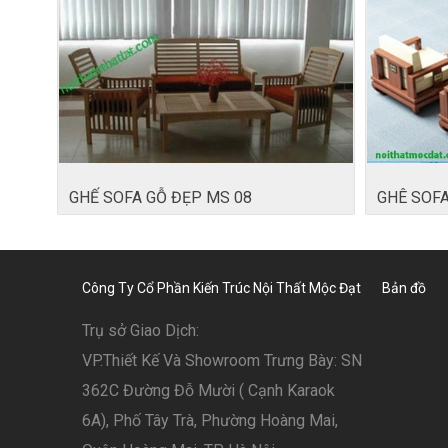
GHẾ SOFA GỖ ĐẸP MS 08
GHÊ SOFA
Công Ty Cổ Phần Kiến Trúc Nội Thất Mộc Đạt
Bản đồ
Trụ sở Giao Dịch:
VP.Thiết Kế Và Showroom Trưng Bày: SN
362C Đường Đỗ Mười ( Cạnh Karaok
6A), Phố Tây Trà, Phường Hoàng Mai,