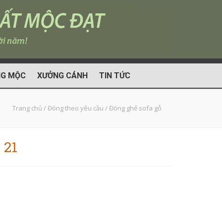
G MỘC
XƯỞNG CÁNH
TIN TỨC
Trang chủ
/
Đóng theo yêu cầu
/
Đóng ghế sofa gỗ
 21