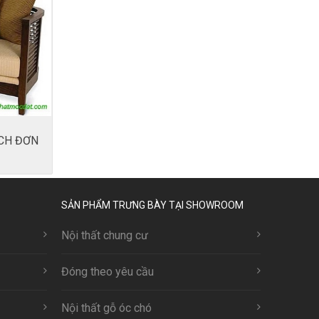
CH ĐƠN
SẢN PHẨM TRƯNG BÀY TẠI SHOWROOM
Nội thất chung cư
Đóng theo yêu cầu
Nội thất gỗ óc chó