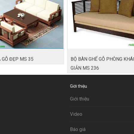
 GỖ ĐẸP MS 35
BỘ BÀN GHẾ GỖ PHÒNG KHÁ
GIẢN MS 236
Giới thiệu
Giới thiệu
Video
Báo giá