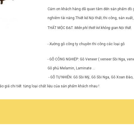
Cảm ơn khách hàng đã quan tâm đến sản phẩm đồ gỗ .
nghiêm tài năng.Thiết kế Nội thất; thi công, sản xuất
THẤT MỘC ĐẠT.
Miễn phí thiết kế không gian Nội thất.
- X
ưởng gỗ công ty chuyên thi công các loại gỗ
- GỖ CÔNG NGHIỆP: Gỗ Veneer ( veneer Sồi Nga, venee
Gỗ phủ Melamin, Laminate ...
- GỖ TỰ NHIÊN: Gỗ Sồi Mỹ, Gỗ Sồi Nga, Gỗ Xoan Đào,
o giá chi tiết từng loại chất liệu của sản phẩm khách nhau !