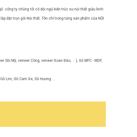
công ty chúng tôi có đội ngũ kiến trúc sư nội thất giàu kinh
, lắp đặt trọn gói Nội thất. Tôn chỉ trong từng sản phẩm của NỘI
r Sồi Mỹ, veneer Còng, veneer Xoan Đào, ... ), Gỗ MFC - MDF,
 Gỗ Lim, Gỗ Cam Xe, Gỗ Hương ...