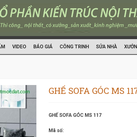
ẨM
VIDEO
BÁO GIÁ
CÔNG TRINH
SỬA NHÀ
XƯỞN
GHẾ SOFA GÓC MS 11
GHẾ SOFA GÓC MS 117
Mã số: