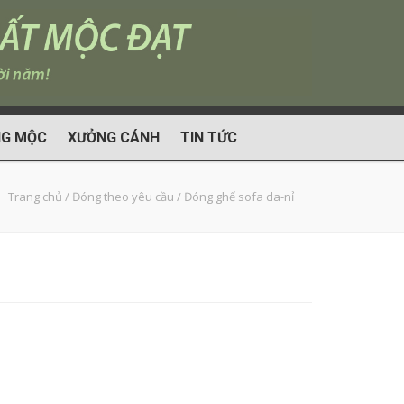
G MỘC
XƯỞNG CÁNH
TIN TỨC
Trang chủ
/
Đóng theo yêu cầu
/
Đóng ghế sofa da-nỉ