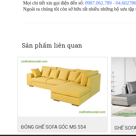
Mọi chi tiết xin gọi điện đến số:
0987.062.789 - 04.60278
Ngoài ra chúng tôi còn sở hữu rất nhiều những bộ sưu tập
Sản phẩm liên quan
ĐÓNG GHẾ SOFA GÓC MS 554
GHẾ SOFA