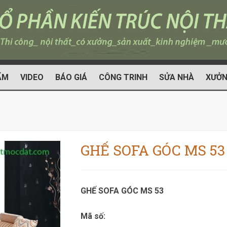
ẨM
VIDEO
BÁO GIÁ
CÔNG TRINH
SỬA NHÀ
XƯỞN
GHẾ SOFA GÓC MS 53
GHẾ SOFA GÓC MS 53
Mã số: