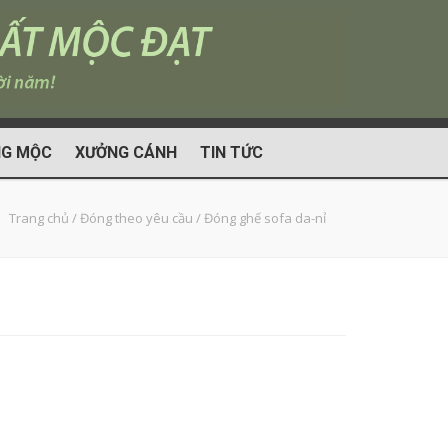
G MỘC
XƯỞNG CÁNH
TIN TỨC
Trang chủ
/
Đóng theo yêu cầu
/
Đóng ghế sofa da-nỉ