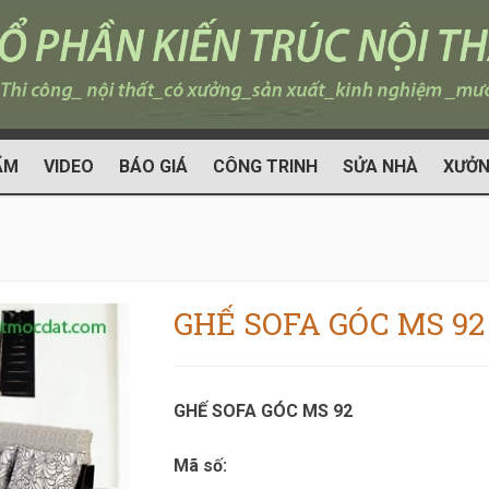
ẨM
VIDEO
BÁO GIÁ
CÔNG TRINH
SỬA NHÀ
XƯỞN
GHẾ SOFA GÓC MS 92
GHẾ SOFA GÓC MS 92
Mã số: