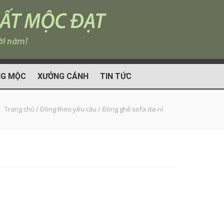
G MỘC
XƯỞNG CÁNH
TIN TỨC
Trang chủ
/
Đóng theo yêu cầu
/
Đóng ghế sofa da-nỉ