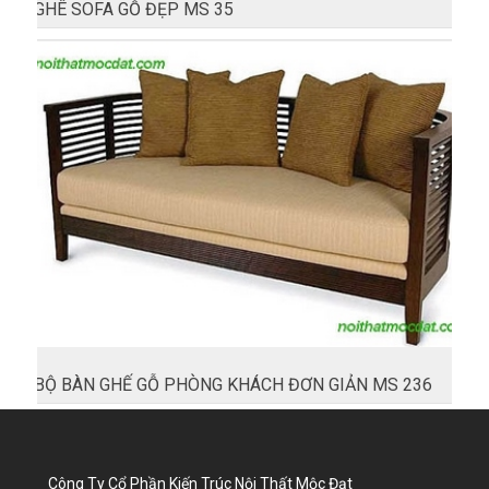
GHÊ SOFA GỖ ĐẸP MS 35
BỘ BÀN GHẾ GỖ PHÒNG KHÁCH ĐƠN GIẢN MS 236
Công Ty Cổ Phần Kiến Trúc Nội Thất Mộc Đạt