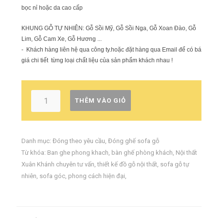
bọc nỉ hoặc da cao cấp
KHUNG GỖ TỰ NHIÊN: Gỗ Sồi Mỹ, Gỗ Sồi Nga, Gỗ Xoan Đào, Gỗ
Lim, Gỗ Cam Xe, Gỗ Hương ...
- Khách hàng liên hệ qua công ty.hoặc đặt hàng qua Email để có báo
giá chi tiết từng loại chất liệu của sản phẩm khách nhau !
THÊM VÀO GIỎ
Danh mục:
Đóng theo yêu cầu
,
Đóng ghế sofa gỗ
Từ khóa:
Ban ghe phong khach
,
bàn ghế phòng khách
,
Nội thất
Xuân Khánh chuyên tư vấn
,
thiết kế đồ gỗ nội thất
,
sofa gỗ tự
nhiên
,
sofa góc
,
phong cách hiện đại
,