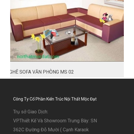
GHÊ SOFA VĂN PHÒNG MS 02
Công Ty Cổ Phần Kiến Trúc Nội Thất Mộc Đạt
Trụ sở Giao Dịch:
VP.Thiết Kế Và Showroom Trưng Bày: SN
362C Đường Đỗ Mười ( Cạnh Karaok