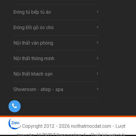
Đóng tủ bếp tủ áo
Đóng Đồ gỗ óc chó
Nội thất văn phòng
Nội thất thông minh
Nội thất khách sạn
Showroom - shop - spa
© Copyright 2012 - 2026 noithatmocdat.com - Lượt
truy cập: 1679727 Đang online: 6 -
Thiết kế web bởi