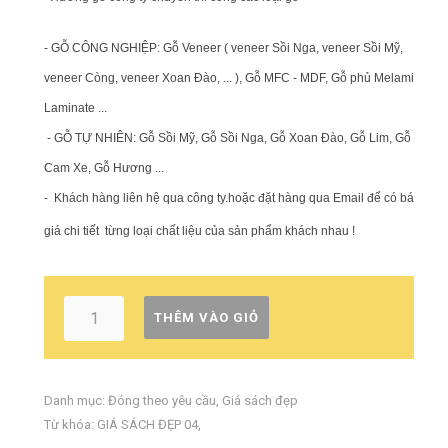
- GỖ CÔNG NGHIỆP: Gỗ Veneer ( veneer Sồi Nga, veneer Sồi Mỹ,
veneer Còng, veneer Xoan Đào, ... ), Gỗ MFC - MDF, Gỗ phủ Melamin,
Laminate ...
- GỖ TỰ NHIÊN: Gỗ Sồi Mỹ, Gỗ Sồi Nga, Gỗ Xoan Đào, Gỗ Lim, Gỗ
Cam Xe, Gỗ Hương ...
-
Khách hàng liên hệ qua công ty.hoặc đặt hàng qua Email để có báo
giá chi tiết từng loại chất liệu của sản phẩm khách nhau !
THÊM VÀO GIỎ
Danh mục:
Đóng theo yêu cầu
,
Giá sách đẹp
Từ khóa:
GIÁ SÁCH ĐẸP 04
,