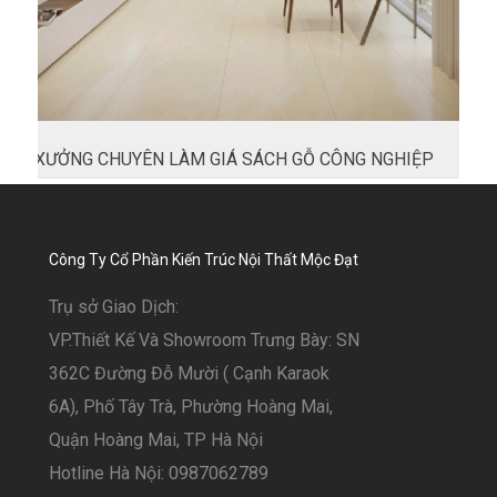
XƯỞNG CHUYÊN LÀM GIÁ SÁCH GỖ CÔNG NGHIỆP
Công Ty Cổ Phần Kiến Trúc Nội Thất Mộc Đạt
Trụ sở Giao Dịch:
VP.Thiết Kế Và Showroom Trưng Bày: SN
362C Đường Đỗ Mười ( Cạnh Karaok
6A), Phố Tây Trà, Phường Hoàng Mai,
Quận Hoàng Mai, TP Hà Nội
Hotline Hà Nội: 0987062789