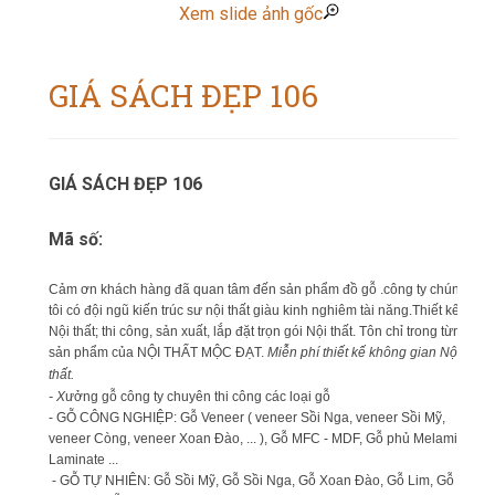
Xem slide ảnh gốc
GIÁ SÁCH ĐẸP 106
GIÁ SÁCH ĐẸP 106
Mã số:
Cảm ơn khách hàng đã quan tâm đến sản phẩm đồ gỗ .công ty chúng
tôi có đội ngũ kiến trúc sư nội thất giàu kinh nghiêm tài năng.Thiết kế
Nội thất; thi công, sản xuất, lắp đặt trọn gói Nội thất. Tôn chỉ trong từng
sản phẩm của NỘI THẤT MỘC ĐẠT.
Miễn phí thiết kế không gian Nội
thất.
- X
ưởng gỗ công ty chuyên thi công các loại gỗ
- GỖ CÔNG NGHIỆP: Gỗ Veneer ( veneer Sồi Nga, veneer Sồi Mỹ,
veneer Còng, veneer Xoan Đào, ... ), Gỗ MFC - MDF, Gỗ phủ Melamin,
Laminate ...
- GỖ TỰ NHIÊN: Gỗ Sồi Mỹ, Gỗ Sồi Nga, Gỗ Xoan Đào, Gỗ Lim, Gỗ