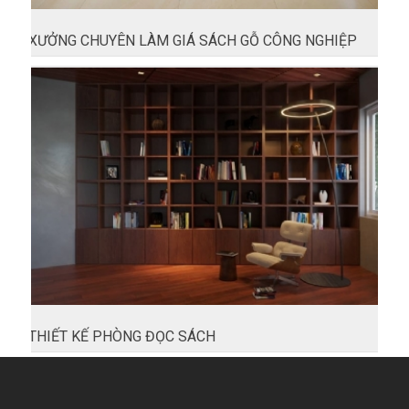
XƯỞNG CHUYÊN LÀM GIÁ SÁCH GỖ CÔNG NGHIỆP
THIẾT KẾ PHÒNG ĐỌC SÁCH