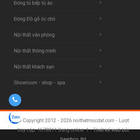
Đóng tủ bếp tủ áo
Đóng Đồ gỗ óc chó
Nội thất văn phòng
Nội thất thông minh
Nội thất khách sạn
Showroom - shop - spa
© Copyright 2012 - 2026 noithatmocdat.com - Lượt
truy cập: 1678811 Đang online: 1 -
Thiết kế web bởi
haanhco.,ltd