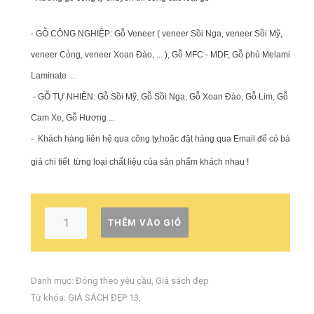
- GỖ CÔNG NGHIỆP: Gỗ Veneer ( veneer Sồi Nga, veneer Sồi Mỹ,
veneer Còng, veneer Xoan Đào, ... ), Gỗ MFC - MDF, Gỗ phủ Melamin,
Laminate ...
- GỖ TỰ NHIÊN: Gỗ Sồi Mỹ, Gỗ Sồi Nga, Gỗ Xoan Đào, Gỗ Lim, Gỗ
Cam Xe, Gỗ Hương ...
-
Khách hàng liên hệ qua công ty.hoặc đặt hàng qua Email để có báo
giá chi tiết từng loại chất liệu của sản phẩm khách nhau !
THÊM VÀO GIỎ
Danh mục:
Đóng theo yêu cầu
,
Giá sách đẹp
Từ khóa:
GIÁ SÁCH ĐẸP 13
,