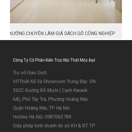
XƯỞNG CHUYÊN LÀM GIÁ SÁCH GỖ CÔNG NGHIỆP
Công Ty Cổ Phần Kiến Trúc Nội Thất Mộc Đạt
Trụ sở Giao Dịch:
VP.Thiết Kế Và Showroom Trưng Bày: SN
362C Đường Đỗ Mười ( Cạnh Karaok
6A), Phố Tây Trà, Phường Hoàng Mai,
Quận Hoàng Mai, TP Hà Nội
Hotline Hà Nội: 0987062789
Giấy phép kinh doanh do sở KH & ĐT TP