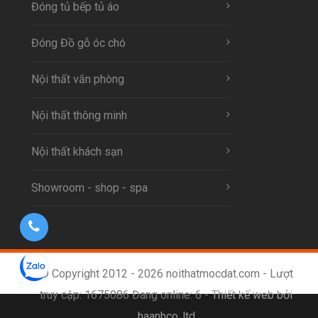
Đóng tủ bếp tủ áo
Đóng Đồ gỗ óc chó
Nội thất văn phòng
Nội thất thông minh
Nội thất khách sạn
Showroom - shop - spa
© Copyright 2012 - 2026 noithatmocdat.com - Lượt
truy cập: 1675086 Đang online: 6 -
Thiết kế web bởi
haanhco.,ltd