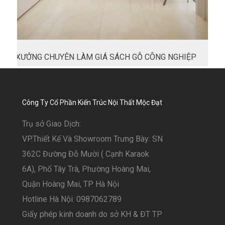
XƯỞNG CHUYÊN LÀM GIÁ SÁCH GỖ CÔNG NGHIỆP
Công Ty Cổ Phần Kiến Trúc Nội Thất Mộc Đạt
Trụ sở Giao Dịch:
VP.Thiết Kế Và Showroom Trưng Bày: SN
362C Đường Đỗ Mười ( Cạnh Karaok
6A), Phố Tây Trà, Phường Hoàng Mai,
Quận Hoàng Mai, TP Hà Nội
Hotline Hà Nội: 0987062789
Giấy phép kinh doanh do sở KH & ĐT TP