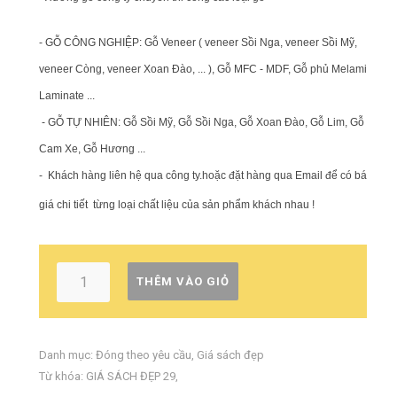
- GỖ CÔNG NGHIỆP: Gỗ Veneer ( veneer Sồi Nga, veneer Sồi Mỹ,
veneer Còng, veneer Xoan Đào, ... ), Gỗ MFC - MDF, Gỗ phủ Melamin,
Laminate ...
- GỖ TỰ NHIÊN: Gỗ Sồi Mỹ, Gỗ Sồi Nga, Gỗ Xoan Đào, Gỗ Lim, Gỗ
Cam Xe, Gỗ Hương ...
-
Khách hàng liên hệ qua công ty.hoặc đặt hàng qua Email để có báo
giá chi tiết từng loại chất liệu của sản phẩm khách nhau !
THÊM VÀO GIỎ
Danh mục:
Đóng theo yêu cầu
,
Giá sách đẹp
Từ khóa:
GIÁ SÁCH ĐẸP 29
,