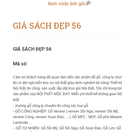
Xem slide ảnh gốc
GIÁ SÁCH ĐẸP 56
GIÁ SÁCH ĐẸP 56
Mã số:
Cảm ơn khách hàng đã quan tâm đến sản phẩm đồ gỗ .công ty chúng
tôi có đội ngũ kiến trúc sư nội thất giàu kinh nghiêm tài năng.Thiết kế
Nội thất; thi công, sản xuất, lắp đặt trọn gói Nội thất. Tôn chỉ trong từng
sản phẩm của NỘI THẤT MỘC ĐẠT.
Miễn phí thiết kế không gian Nội
thất.
- X
ưởng gỗ công ty chuyên thi công các loại gỗ
- GỖ CÔNG NGHIỆP: Gỗ Veneer ( veneer Sồi Nga, veneer Sồi Mỹ,
veneer Còng, veneer Xoan Đào, ... ), Gỗ MFC - MDF, Gỗ phủ Melamin,
Laminate ...
- GỖ TỰ NHIÊN: Gỗ Sồi Mỹ, Gỗ Sồi Nga, Gỗ Xoan Đào, Gỗ Lim, Gỗ