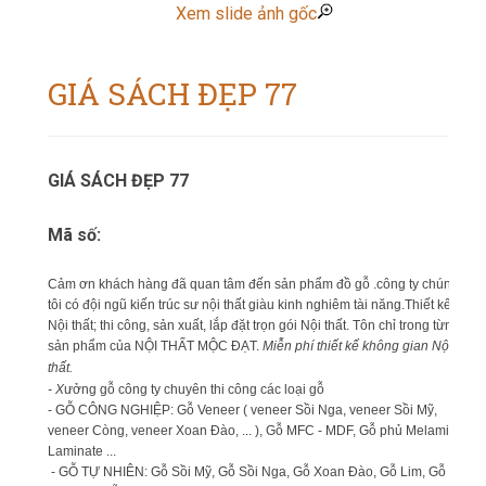
Xem slide ảnh gốc
GIÁ SÁCH ĐẸP 77
GIÁ SÁCH ĐẸP 77
Mã số:
Cảm ơn khách hàng đã quan tâm đến sản phẩm đồ gỗ .công ty chúng
tôi có đội ngũ kiến trúc sư nội thất giàu kinh nghiêm tài năng.Thiết kế
Nội thất; thi công, sản xuất, lắp đặt trọn gói Nội thất. Tôn chỉ trong từng
sản phẩm của NỘI THẤT MỘC ĐẠT.
Miễn phí thiết kế không gian Nội
thất.
- X
ưởng gỗ công ty chuyên thi công các loại gỗ
- GỖ CÔNG NGHIỆP: Gỗ Veneer ( veneer Sồi Nga, veneer Sồi Mỹ,
veneer Còng, veneer Xoan Đào, ... ), Gỗ MFC - MDF, Gỗ phủ Melamin,
Laminate ...
- GỖ TỰ NHIÊN: Gỗ Sồi Mỹ, Gỗ Sồi Nga, Gỗ Xoan Đào, Gỗ Lim, Gỗ