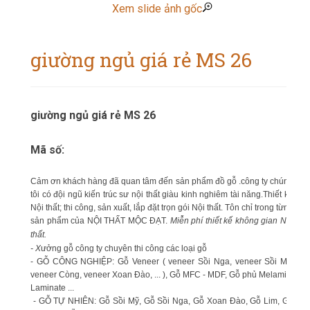
Xem slide ảnh gốc
giường ngủ giá rẻ MS 26
giường ngủ giá rẻ MS 26
Mã số:
Cảm ơn khách hàng đã quan tâm đến sản phẩm đồ gỗ .công ty chúng
tôi có đội ngũ kiến trúc sư nội thất giàu kinh nghiêm tài năng.Thiết kế
Nội thất; thi công, sản xuất, lắp đặt trọn gói Nội thất. Tôn chỉ trong từng
sản phẩm của NỘI THẤT MỘC ĐẠT.
Miễn phí thiết kế không gian Nội
thất.
- X
ưởng gỗ công ty chuyên thi công các loại gỗ
- GỖ CÔNG NGHIỆP: Gỗ Veneer ( veneer Sồi Nga, veneer Sồi Mỹ,
veneer Còng, veneer Xoan Đào, ... ), Gỗ MFC - MDF, Gỗ phủ Melamin,
Laminate ...
- GỖ TỰ NHIÊN: Gỗ Sồi Mỹ, Gỗ Sồi Nga, Gỗ Xoan Đào, Gỗ Lim, Gỗ