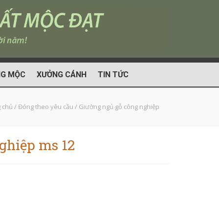
G MỘC
XƯỞNG CÁNH
TIN TỨC
 chủ
/
Đóng theo yêu cầu
/
Giường ngủ gỗ công nghiệp
ghiệp ms 12