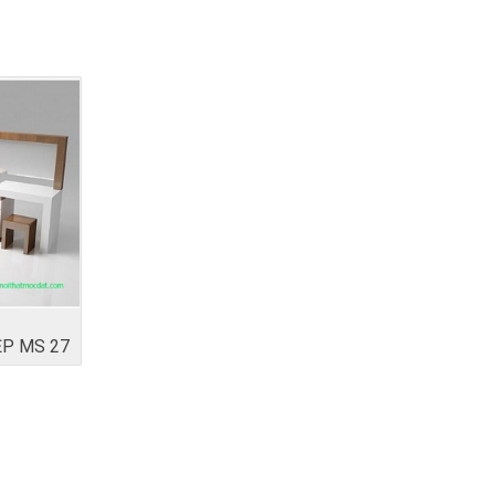
ỆP MS 27