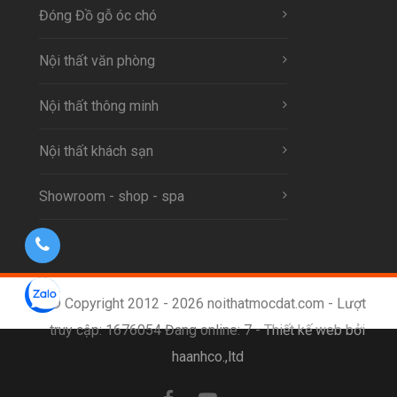
Đóng Đồ gỗ óc chó
Nội thất văn phòng
Nội thất thông minh
Nội thất khách sạn
Showroom - shop - spa
© Copyright 2012 - 2026 noithatmocdat.com - Lượt
truy cập: 1676054 Đang online: 7 -
Thiết kế web bởi
haanhco.,ltd