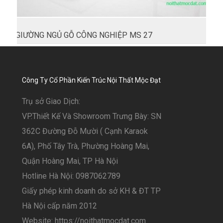
GIƯỜNG NGỦ GỖ CÔNG NGHIỆP MS 27
Công Ty Cổ Phần Kiến Trúc Nội Thất Mộc Đạt
Trụ sở Giao Dịch:
VP.Thiết Kế Và Showroom Trưng Bày: SN
362C Đường Đỗ Mười ( Cạnh Karaok
6A), Phố Tây Trà, Phường Hoàng Mai,
Quận Hoàng Mai, TP Hà Nội
Hotline Hà Nội: 0987062789
Giấy phép kinh doanh do sở KH & ĐT TP
Hà Nội cấp năm 2012
Website: https://noithatmocdat.com