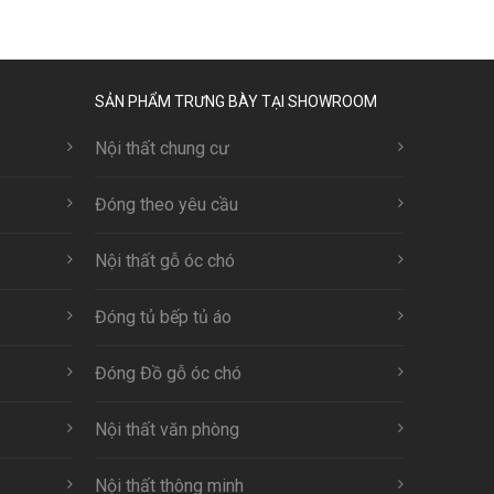
SẢN PHẨM TRƯNG BÀY TẠI SHOWROOM
Nội thất chung cư
Đóng theo yêu cầu
Nội thất gỗ óc chó
Đóng tủ bếp tủ áo
Đóng Đồ gỗ óc chó
Nội thất văn phòng
Nội thất thông minh