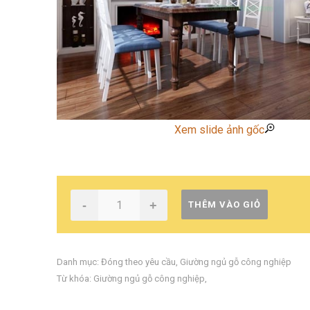
Xem slide ảnh gốc
-
+
THÊM VÀO GIỎ
Danh mục:
Đóng theo yêu cầu
,
Giường ngủ gỗ công nghiệp
Từ khóa:
Giường ngủ gỗ công nghiệp
,