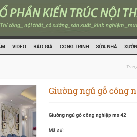
ẨM
VIDEO
BÁO GIÁ
CÔNG TRINH
SỬA NHÀ
XƯỞN
Trang
Giường ngủ gỗ công n
Giường ngủ gỗ công nghiệp ms 42
Mã số: