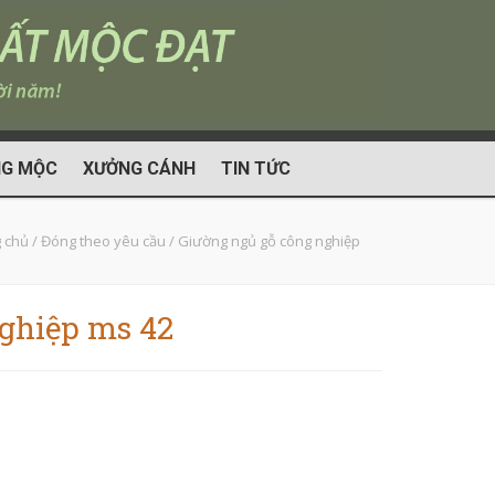
G MỘC
XƯỞNG CÁNH
TIN TỨC
 chủ
/
Đóng theo yêu cầu
/
Giường ngủ gỗ công nghiệp
ghiệp ms 42