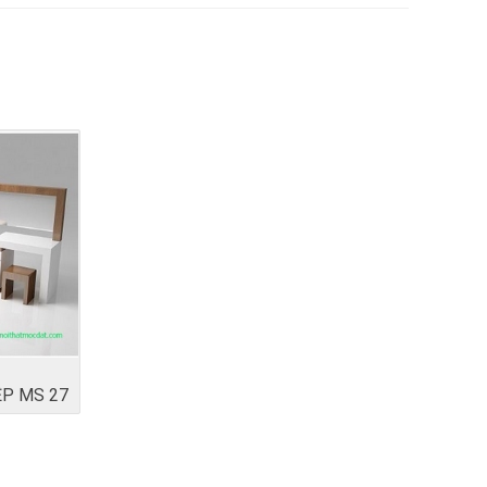
ỆP MS 27