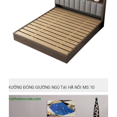
XƯỞNG ĐÓNG GIƯỜNG NGỦ TẠI HÀ NÔI MS 10