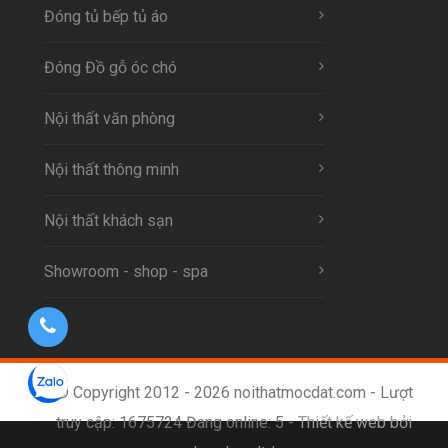
Đóng tủ bếp tủ áo
Đóng Đồ gỗ óc chó
Nội thất văn phòng
Nội thất thông minh
Nội thất khách sạn
Showroom - shop - spa
© Copyright 2012 - 2026 noithatmocdat.com - Lượt
truy cập: 1675724 Đang online: 5 -
Thiết kế web bởi