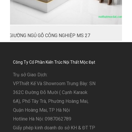
GIƯỜNG NGỦ GỖ CÔNG NGHIỆP MS 27
Công Ty Cổ Phần Kiến Trúc Nội Thất Mộc Đạt
Trụ sở Giao Dịch:
VP.Thiết Kế Và Showroom Trưng Bày: SN
362C Đường Đỗ Mười ( Cạnh Karaok
6A), Phố Tây Trà, Phường Hoàng Mai,
Quận Hoàng Mai, TP Hà Nội
Hotline Hà Nội: 0987062789
Giấy phép kinh doanh do sở KH & ĐT TP