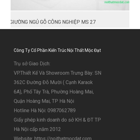
GIƯỜNG NGỦ GỖ CÔNG NGHIỆP MS 27
Công Ty Cổ Phần Kiến Trúc Nội Thất Mộc Đạt
Trụ sở Giao Dịch:
VP.Thiết Kế Và Showroom Trưng Bày: SN
362C Đường Đỗ Mười ( Cạnh Karaok
6A), Phố Tây Trà, Phường Hoàng Mai,
Quận Hoàng Mai, TP Hà Nội
Hotline Hà Nội: 0987062789
Giấy phép kinh doanh do sở KH & ĐT TP
Hà Nội cấp năm 2012
Website: https://noithatmocdat.com