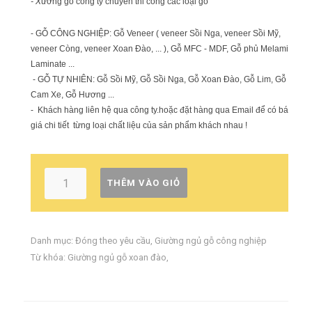
- X
ưởng gỗ công ty chuyên thi công các loại gỗ
- GỖ CÔNG NGHIỆP: Gỗ Veneer ( veneer Sồi Nga, veneer Sồi Mỹ,
veneer Còng, veneer Xoan Đào, ... ), Gỗ MFC - MDF, Gỗ phủ Melamin,
Laminate ...
- GỖ TỰ NHIÊN: Gỗ Sồi Mỹ, Gỗ Sồi Nga, Gỗ Xoan Đào, Gỗ Lim, Gỗ
Cam Xe, Gỗ Hương ...
- Khách hàng liên hệ qua công ty.hoặc đặt hàng qua Email để có báo
giá chi tiết từng loại chất liệu của sản phẩm khách nhau !
THÊM VÀO GIỎ
Danh mục:
Đóng theo yêu cầu
,
Giường ngủ gỗ công nghiệp
Từ khóa:
Giường ngủ gỗ xoan đào
,