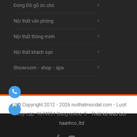
Đóng Đồ gỗ óc chó
Nội thất văn phòng
Nội thất thông minh
Nội thất khách sạn
Showroom - shop - spa
© Copyright 2012 - 2026 noithatmocdat.com - Lượt
truy cập: 1674951 Đang online: 5 -
Thiết kế web bởi
haanhco.,ltd