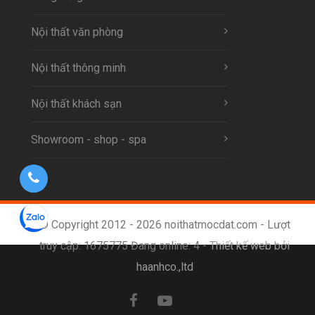
Nội thất văn phòng
Nội thất thông minh
Nội thất khách sạn
Showroom - shop - spa
© Copyright 2012 - 2026 noithatmocdat.com - Lượt
truy cập: 1675775 Đang online: 4 -
Thiết kế web bởi
haanhco.,ltd