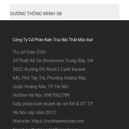
GIƯỜNG THÔNG MINH-58
Công Ty Cổ Phần Kiến Trúc Nội Thất Mộc Đạt
Trụ sở Giao Dịch:
VP.Thiết Kế Và Showroom Trưng Bày: SN
362C Đường Đỗ Mười ( Cạnh Karaok
6A), Phố Tây Trà, Phường Hoàng Mai,
Quận Hoàng Mai, TP Hà Nội
Hotline Hà Nội: 0987062789
Giấy phép kinh doanh do sở KH & ĐT TP
Hà Nội cấp năm 2012
Website: https://noithatmocdat.com