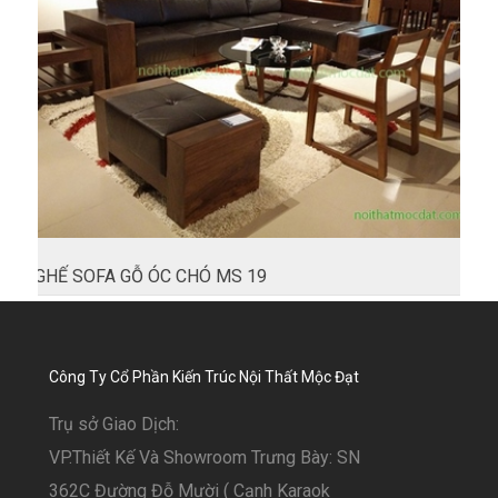
GHẾ SOFA GỖ ÓC CHÓ MS 19
Công Ty Cổ Phần Kiến Trúc Nội Thất Mộc Đạt
Trụ sở Giao Dịch:
VP.Thiết Kế Và Showroom Trưng Bày: SN
362C Đường Đỗ Mười ( Cạnh Karaok