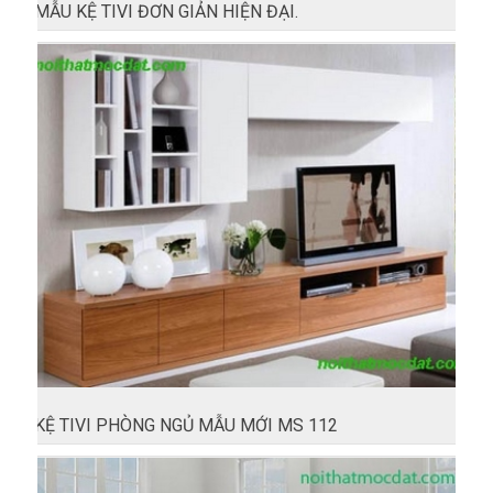
MẪU KỆ TIVI ĐƠN GIẢN HIỆN ĐẠI.
KỆ TIVI PHÒNG NGỦ MẪU MỚI MS 112