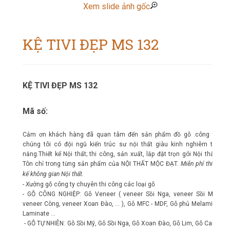
Xem slide ảnh gốc
KỆ TIVI ĐẸP MS 132
KỆ TIVI ĐẸP MS 132
Mã số:
Cảm ơn khách hàng đã quan tâm đến sản phẩm đồ gỗ .công ty
chúng tôi có đội ngũ kiến trúc sư nội thất giàu kinh nghiêm tài
năng.Thiết kế Nội thất; thi công, sản xuất, lắp đặt trọn gói Nội thất.
Tôn chỉ trong từng sản phẩm của NỘI THẤT MỘC ĐẠT.
Miễn phí thiết
kế không gian Nội thất.
- X
ưởng gỗ công ty chuyên thi công các loại gỗ
- GỖ CÔNG NGHIỆP: Gỗ Veneer ( veneer Sồi Nga, veneer Sồi Mỹ,
veneer Còng, veneer Xoan Đào, ... ), Gỗ MFC - MDF, Gỗ phủ Melamin,
Laminate ...
- GỖ TỰ NHIÊN: Gỗ Sồi Mỹ, Gỗ Sồi Nga, Gỗ Xoan Đào, Gỗ Lim, Gỗ Cam