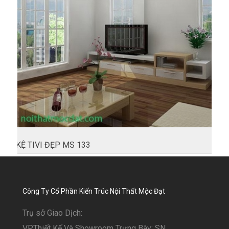
KỆ TIVI ĐẸP MS 133
Công Ty Cổ Phần Kiến Trúc Nội Thất Mộc Đạt
Trụ sở Giao Dịch:
VP.Thiết Kế Và Showroom Trưng Bày: SN