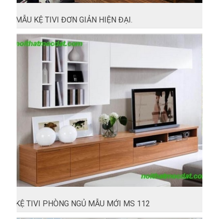
MẪU KỆ TIVI ĐƠN GIẢN HIỆN ĐẠI.
KỆ TIVI PHÒNG NGỦ MẪU MỚI MS 112