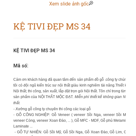
Xem slide ảnh gốc
KỆ TIVI ĐẸP MS 34
KỆ TIVI ĐẸP MS 34
Mã số:
Cảm ơn khách hàng đã quan tâm đến sản phẩm đồ gỗ .công ty chúng
tôi có đội ngũ kiến trúc sư nội thất giàu kinh nghiêm tài năng.Thiết kế
Nội thất; thi công, sản xuất, lắp đặt trọn gói Nội thất. Tôn chỉ trong từng
sản phẩm của NỘI THẤT MỘC ĐẠT.
Miễn phí thiết kế không gian Nội
thất.
- X
ưởng gỗ công ty chuyên thi công các loại gỗ
- GỖ CÔNG NGHIỆP: Gỗ Veneer ( veneer Sồi Nga, veneer Sồi Mỹ,
veneer Còng, veneer Xoan Đào, ... ), Gỗ MFC - MDF, Gỗ phủ Melamin,
Laminate ...
- GỖ TỰ NHIÊN: Gỗ Sồi Mỹ, Gỗ Sồi Nga, Gỗ Xoan Đào, Gỗ Lim, Gỗ