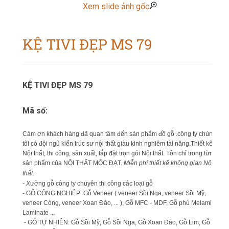
Xem slide ảnh gốc
KỆ TIVI ĐẸP MS 79
KỆ TIVI ĐẸP MS 79
Mã số:
Cảm ơn khách hàng đã quan tâm đến sản phẩm đồ gỗ .công ty chúng
tôi có đội ngũ kiến trúc sư nội thất giàu kinh nghiêm tài năng.Thiết kế
Nội thất; thi công, sản xuất, lắp đặt trọn gói Nội thất. Tôn chỉ trong từng
sản phẩm của NỘI THẤT MỘC ĐẠT.
Miễn phí thiết kế không gian Nội
thất.
- X
ưởng gỗ công ty chuyên thi công các loại gỗ
- GỖ CÔNG NGHIỆP: Gỗ Veneer ( veneer Sồi Nga, veneer Sồi Mỹ,
veneer Còng, veneer Xoan Đào, ... ), Gỗ MFC - MDF, Gỗ phủ Melamin,
Laminate ...
- GỖ TỰ NHIÊN: Gỗ Sồi Mỹ, Gỗ Sồi Nga, Gỗ Xoan Đào, Gỗ Lim, Gỗ