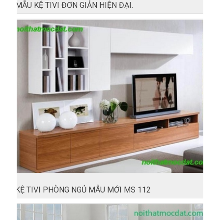
MẪU KỆ TIVI ĐƠN GIẢN HIỆN ĐẠI.
KỆ TIVI PHÒNG NGỦ MẪU MỚI MS 112