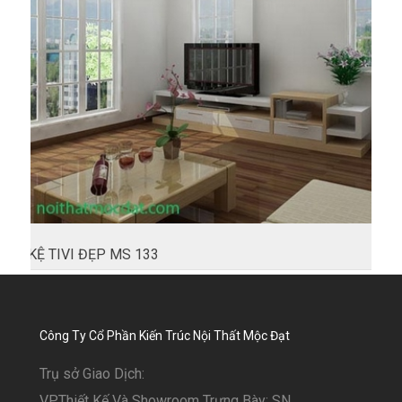
KỆ TIVI ĐẸP MS 133
Công Ty Cổ Phần Kiến Trúc Nội Thất Mộc Đạt
Trụ sở Giao Dịch:
VP.Thiết Kế Và Showroom Trưng Bày: SN