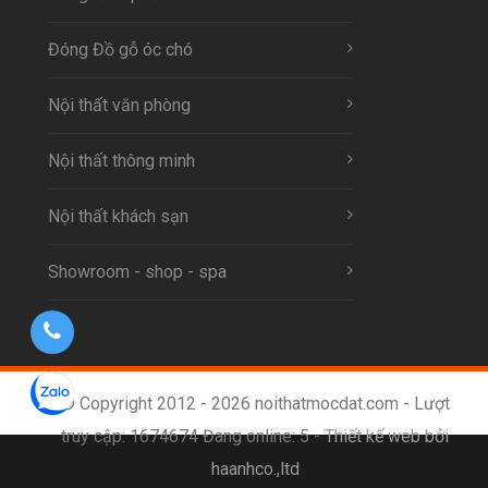
Đóng Đồ gỗ óc chó
Nội thất văn phòng
Nội thất thông minh
Nội thất khách sạn
Showroom - shop - spa
© Copyright 2012 - 2026 noithatmocdat.com - Lượt
truy cập: 1674674 Đang online: 5 -
Thiết kế web bởi
haanhco.,ltd