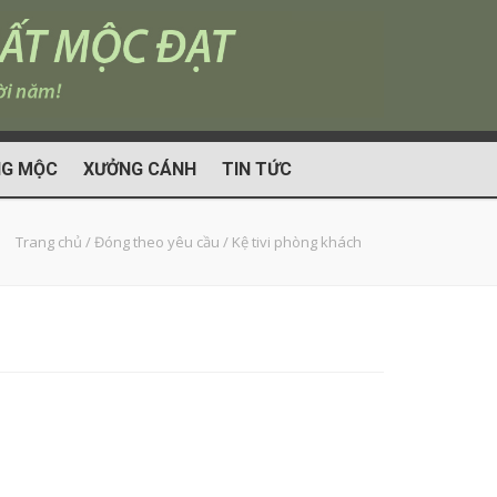
G MỘC
XƯỞNG CÁNH
TIN TỨC
Trang chủ
/
Đóng theo yêu cầu
/
Kệ tivi phòng khách