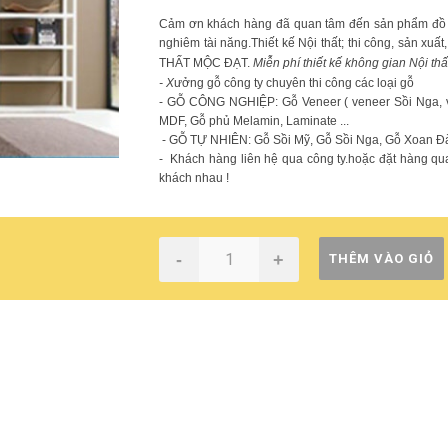
Cảm ơn khách hàng đã quan tâm đến sản phẩm đồ gỗ .
nghiêm tài năng.Thiết kế Nội thất; thi công, sản xuất
THẤT MỘC ĐẠT.
Miễn phí thiết kế không gian Nội thấ
- X
ưởng gỗ công ty chuyên thi công các loại gỗ
- GỖ CÔNG NGHIỆP: Gỗ Veneer ( veneer Sồi Nga, ve
MDF, Gỗ phủ Melamin, Laminate ...
- GỖ TỰ NHIÊN: Gỗ Sồi Mỹ, Gỗ Sồi Nga, Gỗ Xoan Đà
- Khách hàng liên hệ qua công ty.hoặc đặt hàng qua
khách nhau !
-
+
THÊM VÀO GIỎ