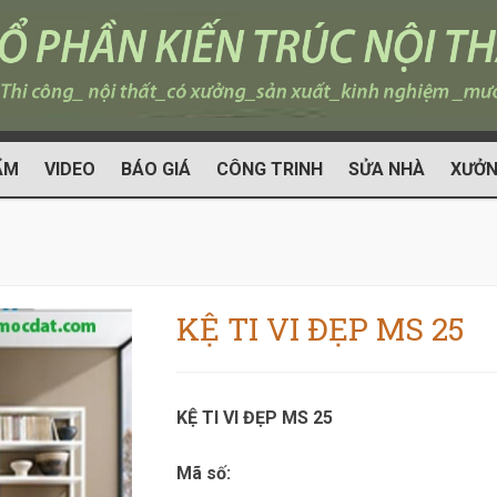
ẨM
VIDEO
BÁO GIÁ
CÔNG TRINH
SỬA NHÀ
XƯỞN
KỆ TI VI ĐẸP MS 25
KỆ TI VI ĐẸP MS 25
Mã số: