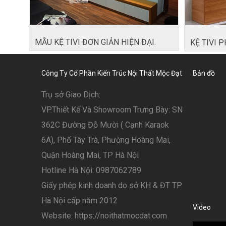
MẪU KỆ TIVI ĐƠN GIẢN HIỆN ĐẠI.
KỆ TIVI 
Công Ty Cổ Phần Kiến Trúc Nội Thất Mộc Đạt
Bản đồ
Trụ sở Giao Dịch:
VP.Thiết Kế Và Showroom Trưng Bày: SN
362C Đường Đỗ Mười ( Cạnh Karaok
6A), Phố Tây Trà, Phường Hoàng Mai,
Quận Hoàng Mai, TP Hà Nội
Hotline Hà Nội: 0987062789
Giấy phép kinh doanh do sở KH & ĐT TP
Hà Nội cấp năm 2012
Video
Website: https://noithatmocdat.com