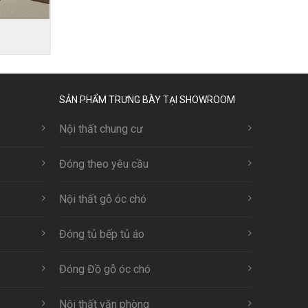
SẢN PHẨM TRƯNG BÀY TẠI SHOWROOM
Nội thất chung cư
Đóng theo yêu cầu
Nội thất gỗ óc chó
Đóng tủ bếp tủ áo
Đóng Đồ gỗ óc chó
Nội thất văn phòng