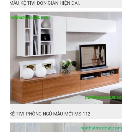
MẪU KỆ TIVI ĐƠN GIẢN HIỆN ĐẠI.
KỆ TIVI PHÒNG NGỦ MẪU MỚI MS 112