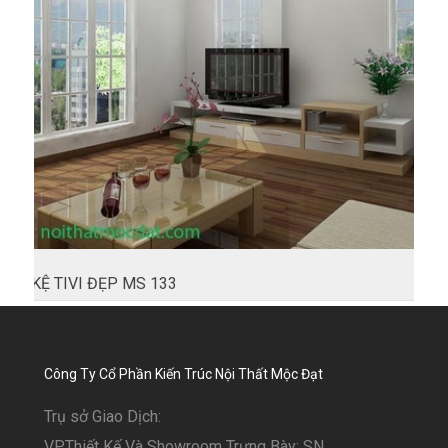
KỆ TIVI ĐẸP MS 133
Công Ty Cổ Phần Kiến Trúc Nội Thất Mộc Đạt
Trụ sở Giao Dịch:
VP.Thiết Kế Và Showroom Trưng Bày: SN