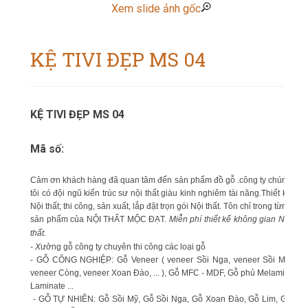
Xem slide ảnh gốc
KỆ TIVI ĐẸP MS 04
KỆ TIVI ĐẸP MS 04
Mã số:
Cảm ơn khách hàng đã quan tâm đến sản phẩm đồ gỗ .công ty chúng
tôi có đội ngũ kiến trúc sư nội thất giàu kinh nghiêm tài năng.Thiết kế
Nội thất; thi công, sản xuất, lắp đặt trọn gói Nội thất. Tôn chỉ trong từng
sản phẩm của NỘI THẤT MỘC ĐẠT.
Miễn phí thiết kế không gian Nội
thất.
- X
ưởng gỗ công ty chuyên thi công các loại gỗ
- GỖ CÔNG NGHIỆP: Gỗ Veneer ( veneer Sồi Nga, veneer Sồi Mỹ,
veneer Còng, veneer Xoan Đào, ... ), Gỗ MFC - MDF, Gỗ phủ Melamin,
Laminate ...
- GỖ TỰ NHIÊN: Gỗ Sồi Mỹ, Gỗ Sồi Nga, Gỗ Xoan Đào, Gỗ Lim, Gỗ