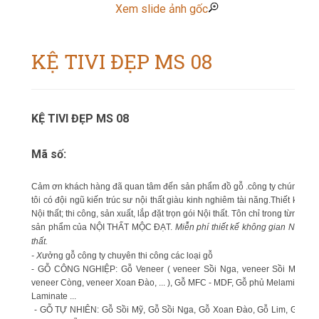
Xem slide ảnh gốc
KỆ TIVI ĐẸP MS 08
KỆ TIVI ĐẸP MS 08
Mã số:
Cảm ơn khách hàng đã quan tâm đến sản phẩm đồ gỗ .công ty chúng
tôi có đội ngũ kiến trúc sư nội thất giàu kinh nghiêm tài năng.Thiết kế
Nội thất; thi công, sản xuất, lắp đặt trọn gói Nội thất. Tôn chỉ trong từng
sản phẩm của NỘI THẤT MỘC ĐẠT.
Miễn phí thiết kế không gian Nội
thất.
- X
ưởng gỗ công ty chuyên thi công các loại gỗ
- GỖ CÔNG NGHIỆP: Gỗ Veneer ( veneer Sồi Nga, veneer Sồi Mỹ,
veneer Còng, veneer Xoan Đào, ... ), Gỗ MFC - MDF, Gỗ phủ Melamin,
Laminate ...
- GỖ TỰ NHIÊN: Gỗ Sồi Mỹ, Gỗ Sồi Nga, Gỗ Xoan Đào, Gỗ Lim, Gỗ