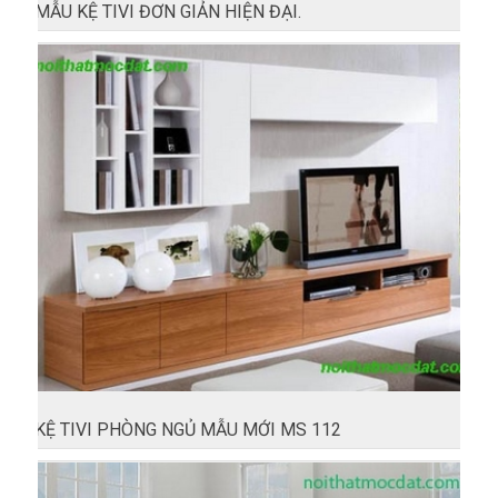
MẪU KỆ TIVI ĐƠN GIẢN HIỆN ĐẠI.
KỆ TIVI PHÒNG NGỦ MẪU MỚI MS 112