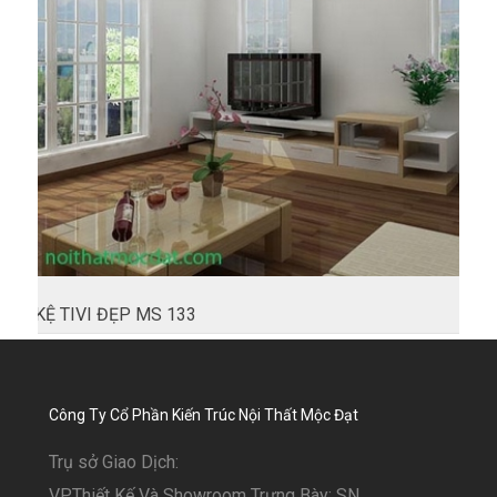
KỆ TIVI ĐẸP MS 133
Công Ty Cổ Phần Kiến Trúc Nội Thất Mộc Đạt
Trụ sở Giao Dịch:
VP.Thiết Kế Và Showroom Trưng Bày: SN