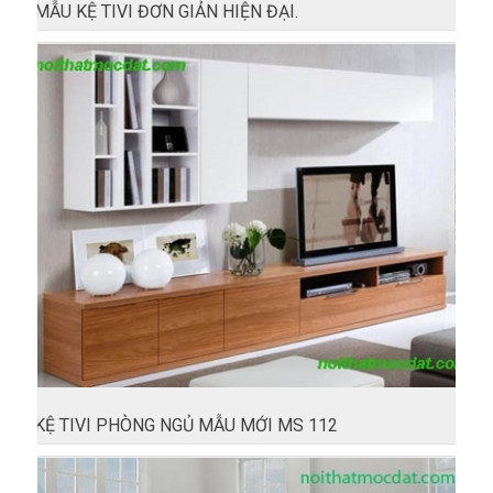
MẪU KỆ TIVI ĐƠN GIẢN HIỆN ĐẠI.
KỆ TIVI PHÒNG NGỦ MẪU MỚI MS 112