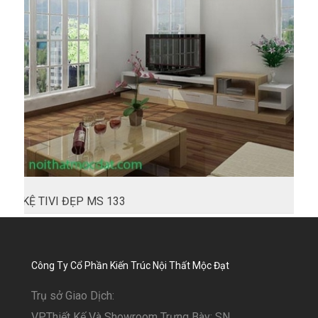
KỆ TIVI ĐẸP MS 133
Công Ty Cổ Phần Kiến Trúc Nội Thất Mộc Đạt
Trụ sở Giao Dịch:
VP.Thiết Kế Và Showroom Trưng Bày: SN