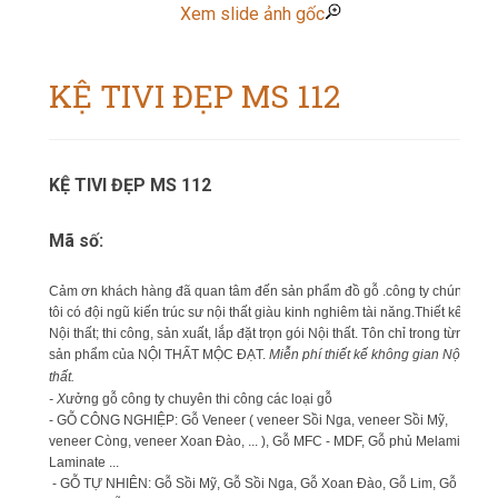
Xem slide ảnh gốc
KỆ TIVI ĐẸP MS 112
KỆ TIVI ĐẸP MS 112
Mã số:
Cảm ơn khách hàng đã quan tâm đến sản phẩm đồ gỗ .công ty chúng
tôi có đội ngũ kiến trúc sư nội thất giàu kinh nghiêm tài năng.Thiết kế
Nội thất; thi công, sản xuất, lắp đặt trọn gói Nội thất. Tôn chỉ trong từng
sản phẩm của NỘI THẤT MỘC ĐẠT.
Miễn phí thiết kế không gian Nội
thất.
- X
ưởng gỗ công ty chuyên thi công các loại gỗ
- GỖ CÔNG NGHIỆP: Gỗ Veneer ( veneer Sồi Nga, veneer Sồi Mỹ,
veneer Còng, veneer Xoan Đào, ... ), Gỗ MFC - MDF, Gỗ phủ Melamin,
Laminate ...
- GỖ TỰ NHIÊN: Gỗ Sồi Mỹ, Gỗ Sồi Nga, Gỗ Xoan Đào, Gỗ Lim, Gỗ