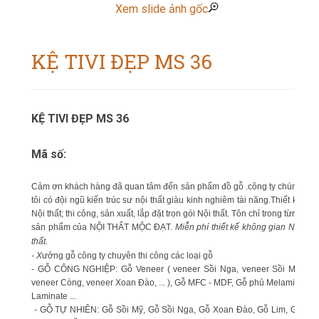
Xem slide ảnh gốc
KỆ TIVI ĐẸP MS 36
KỆ TIVI ĐẸP MS 36
Mã số:
Cảm ơn khách hàng đã quan tâm đến sản phẩm đồ gỗ .công ty chúng
tôi có đội ngũ kiến trúc sư nội thất giàu kinh nghiêm tài năng.Thiết kế
Nội thất; thi công, sản xuất, lắp đặt trọn gói Nội thất. Tôn chỉ trong từng
sản phẩm của NỘI THẤT MỘC ĐẠT.
Miễn phí thiết kế không gian Nội
thất.
- X
ưởng gỗ công ty chuyên thi công các loại gỗ
- GỖ CÔNG NGHIỆP: Gỗ Veneer ( veneer Sồi Nga, veneer Sồi Mỹ,
veneer Còng, veneer Xoan Đào, ... ), Gỗ MFC - MDF, Gỗ phủ Melamin,
Laminate ...
- GỖ TỰ NHIÊN: Gỗ Sồi Mỹ, Gỗ Sồi Nga, Gỗ Xoan Đào, Gỗ Lim, Gỗ