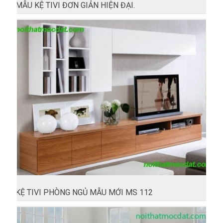
MẪU KỆ TIVI ĐƠN GIẢN HIỆN ĐẠI.
KỆ TIVI PHÒNG NGỦ MẪU MỚI MS 112