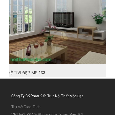
KỆ TIVI ĐẸP MS 133
Công Ty Cổ Phần Kiến Trúc Nội Thất Mộc Đạt
Trụ sở Giao Dịch:
VP.Thiết Kế Và Showroom Trưng Bày: SN